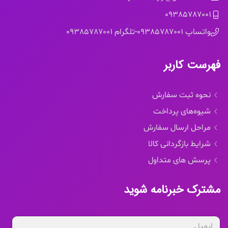
09385787001
واتساپ 09385787001
-
تلگرام 09385787001
فهرست کاربر
نحوه ثبت سفارش
شیوه‌های پرداخت
مراحل ارسال سفارش
شرایط بازگردانی کالا
پرسش های متداول
مشترک خبرنامه شوید