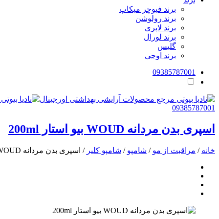
برند فیوچر میکاپ
برند رولوشن
برند لاپری
برند لورال
گلیس
برند اوجی
09385787001
09385787001
اسپری بدن مردانه WOUD بیو استار 200ml
خانه
/
مراقبت از مو
/
شامپو
/
شامپو کلیر
/ اسپری بدن مردانه WOUD بیو استار 200ml