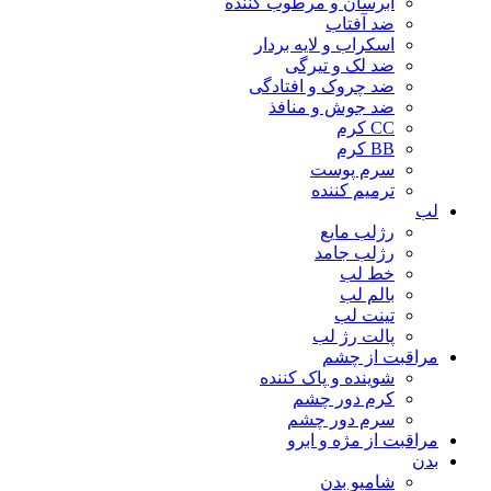
آبرسان و مرطوب کننده
ضد آفتاب
اسکراب و لایه بردار
ضد لک و تیرگی
ضد چروک و افتادگی
ضد جوش و منافذ
CC کرم
BB کرم
سرم پوست
ترمیم کننده
لب
رژلب مایع
رژلب جامد
خط لب
بالم لب
تینت لب
پالت رژ لب
مراقبت از چشم
شوینده و پاک کننده
کرم دور چشم
سرم دور چشم
مراقبت از مژه و ابرو
بدن
شامپو بدن