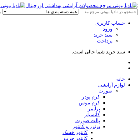
حساب کاربری
ورود
سبد خرید
پرداخت
سبد خرید شما خالی است.
خانه
لوازم آرایشی
صورت
کرم پودر
کرم موس
پرایمر
کانسیلر
پالت صورت
برنزر و کانتور
کانتور خشک
کانتور چرب