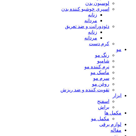
لوسیون بدن
اسپری خوشبو کننده بدن
زنانه
مردانه
دئودورانت و ضد تعریق
زنانه
مردانه
کرم دست
مو
رنگ مو
شامپو
نرم کننده مو
ماسک مو
سرم مو
روغن مو
تقویت کننده و ضد ریزش
ابزار
اسفنج
براش
مکمل ها
مکمل مو
لوازم برقی
مقاله
برند