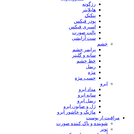
رژگونه
هایلایتر
پنکیک
پودر فیکس
اسپری فیکس
پالت صورت
ست آرایشی
چشم
پرایمر چشم
سایه و گلیتر
خط چشم
ریمل
مژه
چسب مژه
ابرو
مداد ابرو
سایه ابرو
ریمل ابرو
ژل و صابون ابرو
ماژیک و حاشور ابرو
مراقبت از پوست
شوینده و پاک کننده صورت
تونر