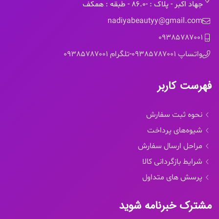
جهاد اکبر - پلاک : -86.0 - طبقه : همکف
nadiyabeautyy@gmail.com
09385787001
واتساپ 09385787001
-
تلگرام 09385787001
فهرست کاربر
نحوه ثبت سفارش
شیوه‌های پرداخت
مراحل ارسال سفارش
شرایط بازگردانی کالا
پرسش های متداول
مشترک خبرنامه شوید