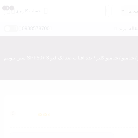
حساب کاربری
قاله
برند
09385787001
/
شامپو
/
شامپو کلیر
/ ضد آفتاب ضد لک فتو 3 +SPF50 سین بیونیم
مداد ابرو
سایه ابرو
ریمل ابرو
ژل و صابون ابرو
ماژیک و حاشور ابرو
0