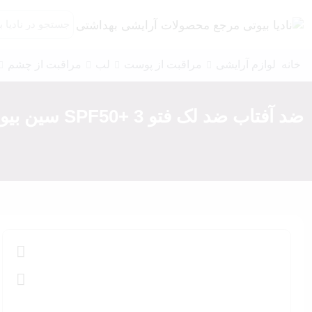
خانه
لوازم آرایشی
مراقبت از پوست
لب
مراقبت از چشم
ضد آفتاب ضد لک فتو 3 +SPF50 سین بیونیم
کرم پودر
کرم موس
پرایمر
کانسیلر
پالت صورت
برنزر و کانتور
کانتور خشک
کانتور چرب
رژگونه
هایلایتر
پنکیک