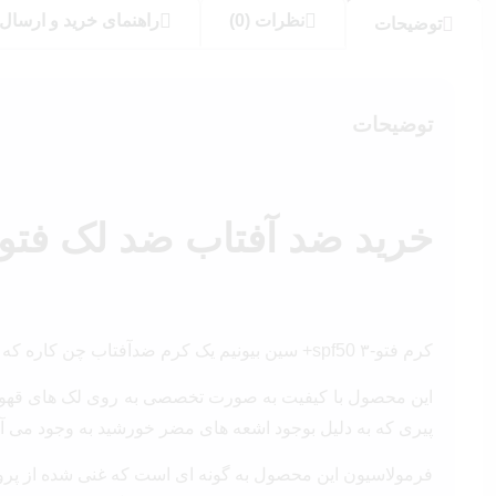
نظرات (0)
راهنمای خرید و ارسال
توضیحات
توضیحات
خرید ضد آفتاب ضد لک فتو ۳ +SPF50 سین بیونی
کرم فتو-۳ spf50+ سین بیونیم یک کرم ضدآفتاب چن کاره که علاوه بر محافظت از پوست در برابر اشعه های uv سبب کاهش لک های قهوه ای روی سطح پوست نیز میشود.
این محصول با کیفیت به صورت تخصصی به روی لک های قهوه ای
پیری که به دلیل بوجود اشعه های مضر خورشید به وجود می آید