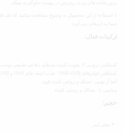
بروز نشانه های پیری زودرس در پوست جلوگیری میکند.
با استفاده از این محصول به وضوح مشاهده میکنید که لک 
شما به ارمغان می آورد.
ترکیبات فعال:
کمپلکس پرو-بی ۳: تقویت کننده سدهای دفاعی طبیعی پوست
کمپلکس فیلترهای UVA-UVB : جذب اشعه های UVA و UVB خورشید
آلفا آر بوتین: ضدلک و روشن کننده قوی
ویتامین c : ضدلک و روشن کننده
حجم:
۴۰ میلی لیتر