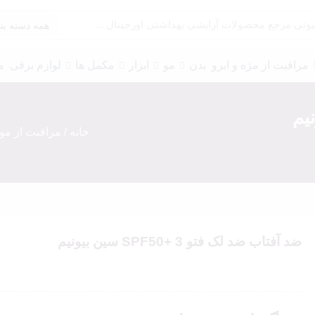
مراقبت از مژه و ابرو
بدن
مو
ابزار
مکمل ها
لوازم برقی
م
خانه
/
مراقبت از مو
پرایمر چشم
سایه و گلیتر
خط چشم
ریمل
مژه
چسب مژه
ضد آفتاب ضد لک فتو 3 +SPF50 سین بیونیم