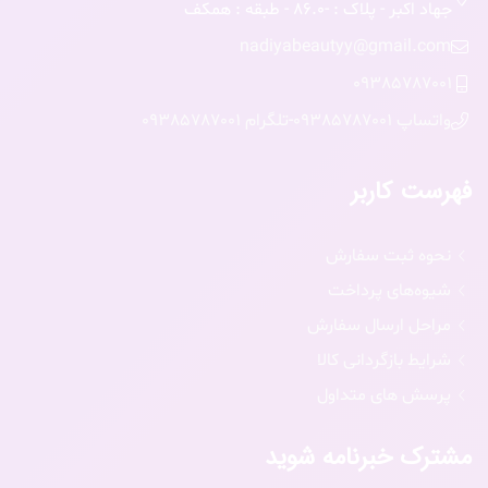
جهاد اکبر - پلاک : -86.0 - طبقه : همکف
nadiyabeautyy@gmail.com
09385787001
واتساپ 09385787001
-
تلگرام 09385787001
فهرست کاربر
نحوه ثبت سفارش
شیوه‌های پرداخت
مراحل ارسال سفارش
شرایط بازگردانی کالا
پرسش های متداول
مشترک خبرنامه شوید