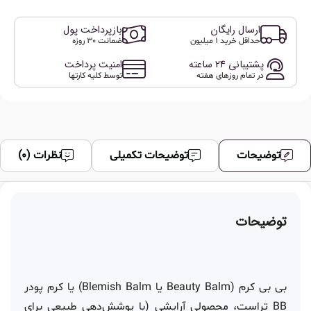
ارسال رایگان
بازپرداخت پول
حداقل خرید 1 میلیون
ضمانت 30 روزه
پشتیبانی 24 ساعته
امنیت پرداخت
در تمام روزهای هفته
توسط کلیه کارتها
توضیحات
توضیحات تکمیلی
نظرات (0)
توضیحات
بی بی کرم (Beauty Balm یا Blemish Balm) یا کرم پودر
BB تراست، محصولی آرایشی (با پوشش‌دهی طبیعی برای