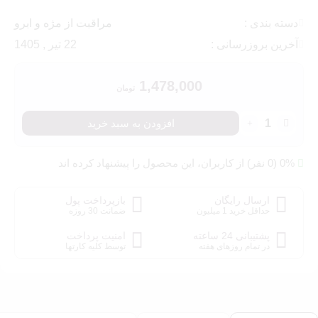
دسته بندی :
مراقبت از مژه و ابرو
آخرین بروزرسانی :
22 تیر , 1405
1,478,000
تومان
سرم
افزودن به سبد خرید
احیا
کننده
0% (0 نفر) از کاربران، این محصول را پیشنهاد کرده اند
ابرو
سریتا
عدد
ارسال رایگان
بازپرداخت پول
حداقل خرید 1 میلیون
ضمانت 30 روزه
پشتیبانی 24 ساعته
امنیت پرداخت
در تمام روزهای هفته
توسط کلیه کارتها