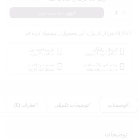
کرم
افزودن به سبد خرید
پودر
لاکچری
کوین
0% (0 نفر) از کاربران، این محصول را پیشنهاد کرده اند
حجم
30
ارسال رایگان
بازپرداخت پول
میلی
حداقل خرید 1 میلیون
ضمانت 30 روزه
لیتر
عدد
پشتیبانی 24 ساعته
امنیت پرداخت
در تمام روزهای هفته
توسط کلیه کارتها
توضیحات
توضیحات تکمیلی
نظرات (0)
توضیحات