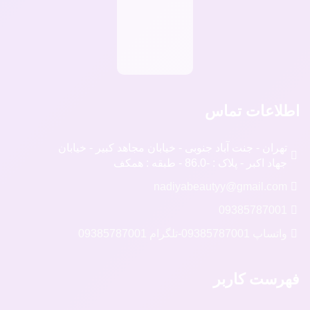
اطلاعات تماس
تهران - جنت آباد جنوبی - خیابان مجاهد کبیر - خیابان
جهاد اکبر - پلاک : -86.0 - طبقه : همکف
nadiyabeautyy@gmail.com
09385787001
واتساپ 09385787001
-
تلگرام 09385787001
فهرست کاربر