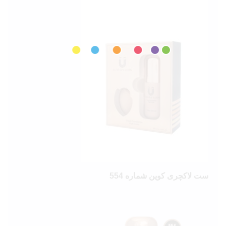
ست لاکچری کوین شماره 554