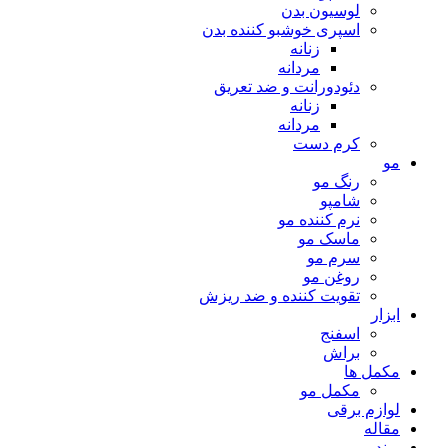
لوسیون بدن
اسپری خوشبو کننده بدن
زنانه
مردانه
دئودورانت و ضد تعریق
زنانه
مردانه
کرم دست
مو
رنگ مو
شامپو
نرم کننده مو
ماسک مو
سرم مو
روغن مو
تقویت کننده و ضد ریزش
ابزار
اسفنج
براش
مکمل ها
مکمل مو
لوازم برقی
مقاله
برند