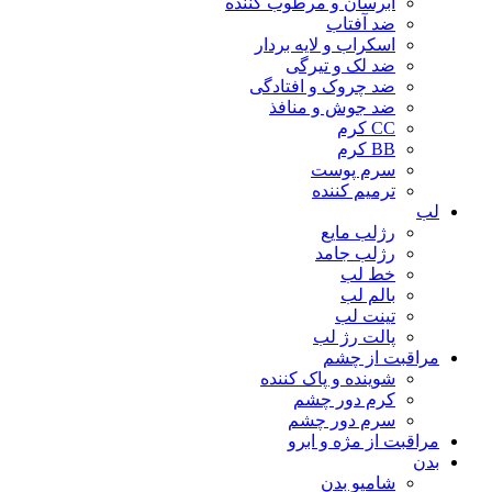
آبرسان و مرطوب کننده
ضد آفتاب
اسکراب و لایه بردار
ضد لک و تیرگی
ضد چروک و افتادگی
ضد جوش و منافذ
CC کرم
BB کرم
سرم پوست
ترمیم کننده
لب
رژلب مایع
رژلب جامد
خط لب
بالم لب
تینت لب
پالت رژ لب
مراقبت از چشم
شوینده و پاک کننده
کرم دور چشم
سرم دور چشم
مراقبت از مژه و ابرو
بدن
شامپو بدن