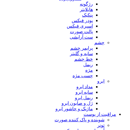
رژگونه
هایلایتر
پنکیک
پودر فیکس
اسپری فیکس
پالت صورت
ست آرایشی
چشم
پرایمر چشم
سایه و گلیتر
خط چشم
ریمل
مژه
چسب مژه
ابرو
مداد ابرو
سایه ابرو
ریمل ابرو
ژل و صابون ابرو
ماژیک و حاشور ابرو
مراقبت از پوست
شوینده و پاک کننده صورت
تونر