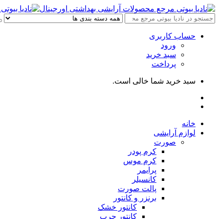
حساب کاربری
ورود
سبد خرید
پرداخت
سبد خرید شما خالی است.
خانه
لوازم آرایشی
صورت
کرم پودر
کرم موس
پرایمر
کانسیلر
پالت صورت
برنزر و کانتور
کانتور خشک
کانتور چرب