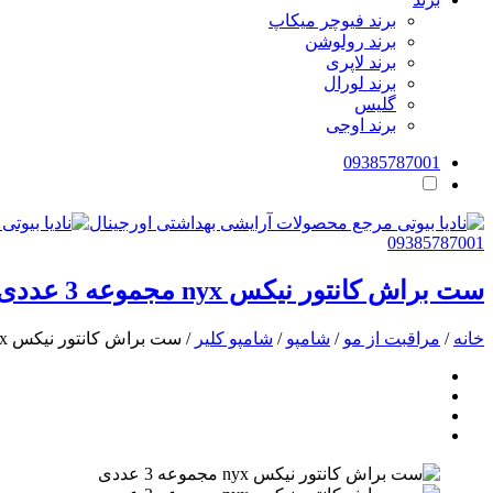
برند فیوچر میکاپ
برند رولوشن
برند لاپری
برند لورال
گلیس
برند اوجی
09385787001
09385787001
ست براش کانتور نیکس nyx مجموعه 3 عددی
خانه
/
مراقبت از مو
/
شامپو
/
شامپو کلیر
/ ست براش کانتور نیکس nyx مجموعه 3 عددی