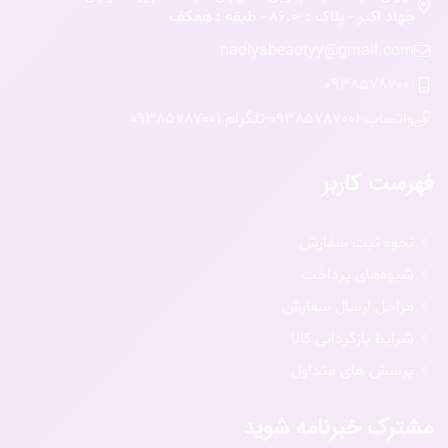
جهاد اکبر - پلاک : -86.0 - طبقه : همکف
nadiyabeautyy@gmail.com
09385787001
واتساپ 09385787001
-
تلگرام 09385787001
فهرست کاربر
نحوه ثبت سفارش
شیوه‌های پرداخت
مراحل ارسال سفارش
شرایط بازگردانی کالا
پرسش های متداول
مشترک خبرنامه شوید