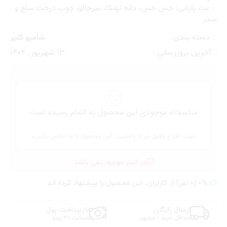
نت پایانی: خس خس، دانه تونکا، سرخالو، چوب درخت ساج و
سدر
دسته بندی :
شامپو کلیر
آخرین بروزرسانی :
13 شهریور , 1404
متاسفانه موجودی این محصول به اتمام رسیده است
جهت اطلاع دقیق تر از وضعیت این محصول با ما تماس بگیرید
در انبار موجود نمی باشد
0% (0 نفر) از کاربران، این محصول را پیشنهاد کرده اند
ارسال رایگان
بازپرداخت پول
حداقل خرید 1 میلیون
ضمانت 30 روزه