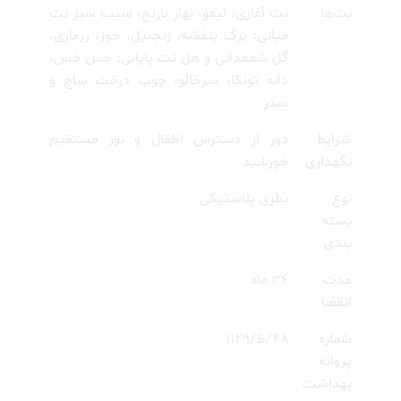
نت‌ها
نت آغازی: لیمو، بهار نارنج، سیب سبز نت
میانی: برگ بنفشه، زنجبیل، جوز، رزماری،
گل شمعدانی و هل نت پایانی: خس خس،
دانه تونکا، سرخالو، چوب درخت ساج و
سدر
شرایط
دور از دسترس اطفال و نور مستقیم
نگهداری
خورشید
نوع
بطری پلاستیکی
بسته
بندی
مدت
36 ماه
انقضا
شماره
48/ظ/1129
پروانه
بهداشت