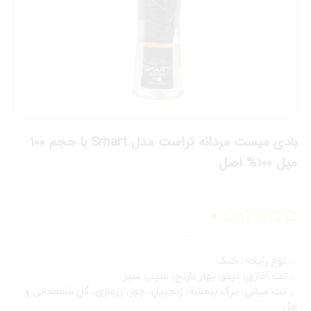
بادی میست مردانه تراست مدل Smart با حجم 100
میل 100% اصل
0
نوع رایحه: خنک
نت آغازی: لیمو، بهار نارنج، سیب سبز
نت میانی: برگ بنفشه، زنجبیل، جوز، رزماری، گل شمعدانی و
هل