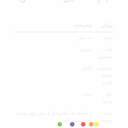
ویژگی
توضیحات
حجم
100 میل
فرم
اسپری
محصول
جنسیت
آقایان
مصرف
کننده
نوع
خنک
رایحه
نحوه
از فاصله 15 سانتی‌متر از بدن روی پوست
مصرف
تمیز اسپری شود.