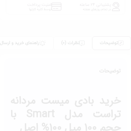
پشتیبانی 24 ساعته
امنیت پرداخت
در تمام روزهای هفته
توسط کلیه کارتها
توضیحات
نظرات (0)
راهنمای خرید و ارسال
توضیحات
خرید بادی میست مردانه
تراست مدل Smart با
حجم 100 میل 100% اصل