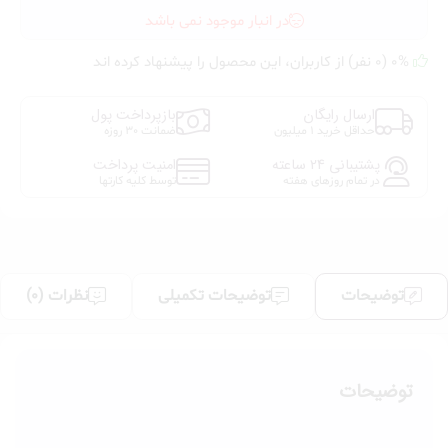
چین و چروک می‌گردد. جلوه طبیعی این کانسیلر بر روی پوست
در انبار موجود نمی باشد
باعث جذابیت و افزایش ماندگاری آرایش می‌شود.
0% (0 نفر) از کاربران، این محصول را پیشنهاد کرده اند
ارسال رایگان
بازپرداخت پول
حداقل خرید 1 میلیون
ضمانت 30 روزه
پشتیبانی 24 ساعته
امنیت پرداخت
در تمام روزهای هفته
توسط کلیه کارتها
توضیحات
توضیحات تکمیلی
نظرات (0)
توضیحات