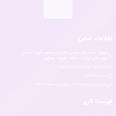
اطلاعات تماس
تهران - جنت آباد جنوبی - خیابان مجاهد کبیر - خیابان
جهاد اکبر - پلاک : -86.0 - طبقه : همکف
nadiyabeautyy@gmail.com
09385787001
واتساپ 09385787001
-
تلگرام 09385787001
فهرست کاربر