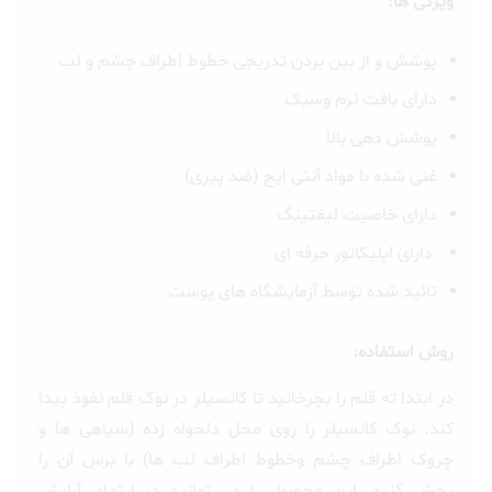
ویژگی ها:
پوشش و از بین بردن تدریجی خطوط اطراف چشم و لب
دارای
بافت نرم وسبک
پوشش دهی بالا
غنی شده با مواد آنتی ایج (ضد پیری)
دارای خاصیت لیفتینگ
دارای اپلیکاتور حرفه ای
تائید شده توسط آزمایشگاه های پوست
روش استفاده:
در ابتدا ته قلم را بچرخانید تا کانسیلر در نوک قلم نفوذ پیدا
کند. نوک کانسیلر را روی محل دلخواه زده (سیاهی ها و
چروک اطراف چشم وخطوط اطراف لب ها) با برس آن را
پخش کنید. این محصول را می توانید در ابتدای آرایش