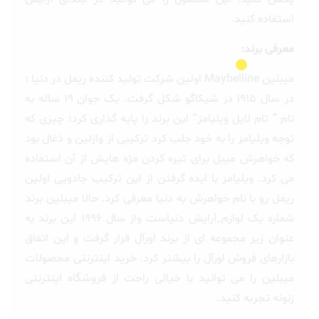
استفاده کنید.
معرفی برند:
میبلین Maybelline اولین شرکت تولید کننده ریمل در دنیا ؛
در سال 1915 در شیکاگو شکل گرفت. یک جوان 19 ساله به
نام ” تام لایل ویلیامز” این برند را پایه گذاری کرد؛ چیزی که
توجه ویلیامز را به خود جلب کرد ترکیبی از وازلین و ذغال بود
که خواهرش میبل برای تیره کردن مژه هایش از آن استفاده
می کرد. ویلیامز با ایده گرفتن از این
ترکیب جادویی اولین
ریمل رو با نام خواهرش به دنیا معرفی کرد. حالا میبلین برند
شماره یک
لوازم_آرایش
دنیاست و
از سال 1996 این برند به
عنوان زیر مجموعه ای از برند اورآل قرار گرفت و این اتفاق
بازارهای فروش اورآل را بیشتر کرد. خرید اینترنتی محصولات
میبلین را می توانید با خیالی راحت از فروشگاه اینترنتی
زنونه تجربه کنید.