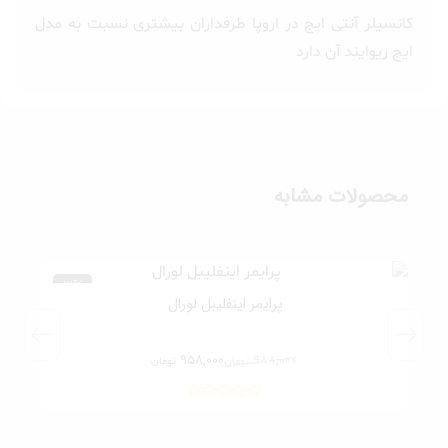
کانسیلر آنتی ایج در اروپا طرفداران بیشتری نسبت به مدل
ایج ریوایند آن دارد
محصولات مشابه
3%
پرایمر اینفلیبل لورال
958,000
988,000
تومان
تومان
قیمت
قیمت
اصلی:
فعلی:
958,000 تومان.
988,000 تومان
بود.