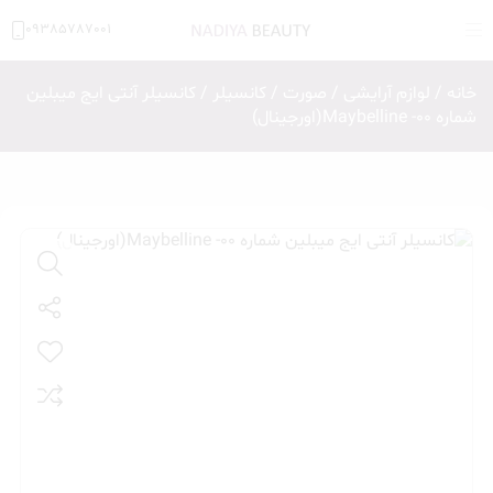
09385787001
خانه
/
لوازم آرایشی
/
صورت
/
کانسیلر
/ کانسیلر آنتی ایج میبلین
شماره 00- Maybelline(اورجینال)