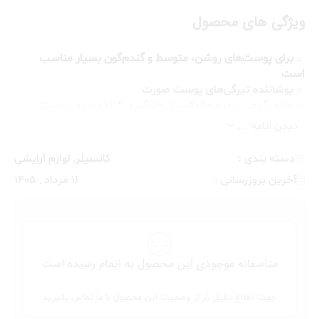
ویژگی های محصول
برای پوست‌های روشن، متوسط و گندم‌گون بسیار مناسب
است
پوشاننده تیرگی‌های پوست صورت
حاوی گوجی بری و هالوکسیل جلوگیری کننده پیری پوست
دارای خاصیت لیفتینگ
دیدن ادامه ...
پوشانندگی قوی
پوشاننده لک و جوش
دسته بندی :
کانسیلر
,
لوازم آرایشی
ماندگاری بالا
آخرین بروزرسانی :
11 مرداد , 1405
ضد جوش
جلوه طبیعی
بافت مایع
مناسب انواع پوست
حجم 6.8ML
متاسفانه موجودی این محصول به اتمام رسیده است
کانسیلر آنتی ایج میبلین Maybelline
با جلوه طبیعی، تیرگی و
لک‌های صورت را به‌خوبی پوشش می‌دهد. این کانسیلر حاوی
جهت اطلاع دقیق تر از وضعیت این محصول با ما تماس بگیرید
گوجی بری و هالوکسیل است که موجب جلوگیری از پیری و ایجاد