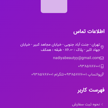
اطلاعات تماس
تهران - جنت آباد جنوبی - خیابان مجاهد کبیر - خیابان
جهاد اکبر - پلاک : -86.0 - طبقه : همکف
nadiyabeautyy@gmail.com
09385787001
واتساپ 09385787001
-
تلگرام 09385787001
فهرست کاربر
نحوه ثبت سفارش