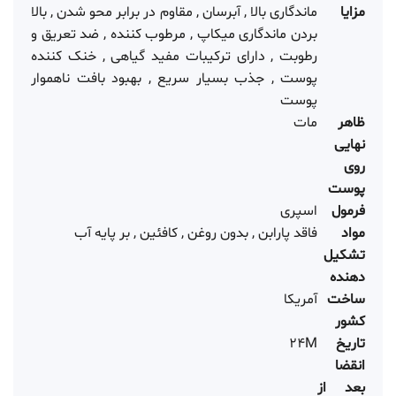
مزایا
ماندگاری بالا , آبرسان , مقاوم در برابر محو شدن , بالا
بردن ماندگاری میکاپ , مرطوب کننده , ضد تعریق و
رطوبت , دارای ترکیبات مفید گیاهی , خنک کننده
پوست , جذب بسیار سریع , بهبود بافت ناهموار
پوست
ظاهر
مات
نهایی
روی
پوست
فرمول
اسپری
مواد
فاقد پارابن , بدون روغن , کافئین , بر پایه آب
تشکیل
دهنده
ساخت
آمریکا
کشور
تاریخ
24M
انقضا
بعد از