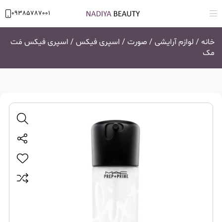
09385787001
خانه
/
لوازم آرایشی
/
صورت
/
اسپری فیکس
/ اسپری فیکس مَت
مک