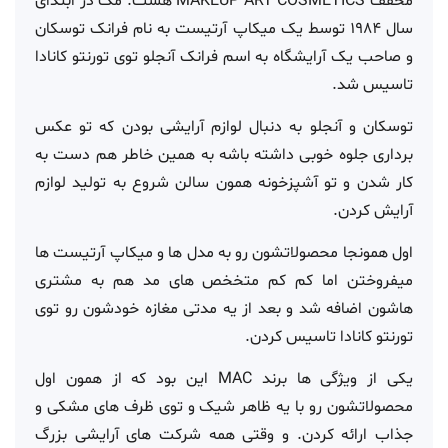
مخفف MAKEUP ART COSMETICS هست. مک در ابتدای
سال 1984 توسط یک میکاپ آرتیست به نام فرانک توسکان
و صاحب یک آرایشگاه به اسم فرانک آنجلو توی تورنتو کانادا
تاسیس شد.
توسکان و آنجلو به دنبال لوازم آرایشی بودن که تو عکس
برداری جلوه خوبی داشته باشه به همین خاطر هم دست به
کار شدن و تو آشپزخونه همون سالن شروع به تولید لوازم
آرایش کردن.
اول همونجا محصولاتشون رو به مدل ها و میکاپ آرتیست ها
میفروختن اما کم کم متخخص های مد هم به مشتری
هاشون اضافه شد و بعد از یه مدتی مغازه خودشون رو توی
تورنتو کانادا تاسیس کردن.
یکی از ویژگی ها برند MAC این بود که از همون اول
محصولاتشون رو با یه ظاهر شیک و توی ظرف های مشکی و
جذاب ارائه کردن. و وقتی همه شرکت های آرایشی بزرگ