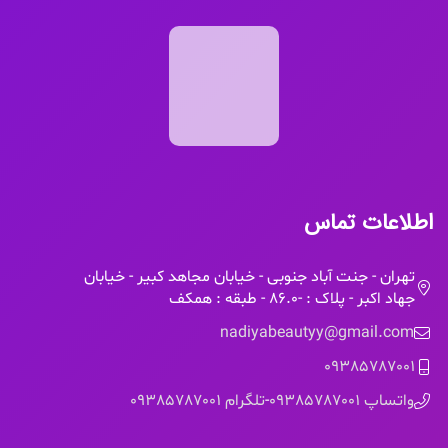
اطلاعات تماس
تهران - جنت آباد جنوبی - خیابان مجاهد کبیر - خیابان
جهاد اکبر - پلاک : -86.0 - طبقه : همکف
nadiyabeautyy@gmail.com
09385787001
واتساپ 09385787001
-
تلگرام 09385787001