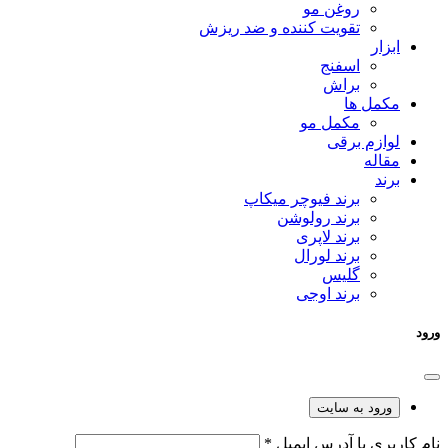
روغن مو
تقویت کننده و ضد ریزش
ابزار
اسفنج
براش
مکمل ها
مکمل مو
لوازم برقی
مقاله
برند
برند فیوچر میکاپ
برند رولوشن
برند لاپری
برند لورال
گلیس
برند اوجی
ورود
ورود به سایت
نام کاربری یا آدرس ایمیل
*