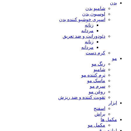
بدن
شامپو بدن
لوسیون بدن
اسپری خوشبو کننده بدن
زنانه
مردانه
دئودورانت و ضد تعریق
زنانه
مردانه
کرم دست
مو
رنگ مو
شامپو
نرم کننده مو
ماسک مو
سرم مو
روغن مو
تقویت کننده و ضد ریزش
ابزار
اسفنج
براش
مکمل ها
مکمل مو
لوازم برقی