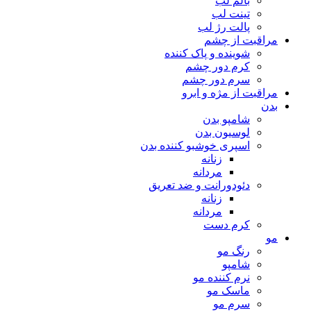
بالم لب
تینت لب
پالت رژ لب
مراقبت از چشم
شوینده و پاک کننده
کرم دور چشم
سرم دور چشم
مراقبت از مژه و ابرو
بدن
شامپو بدن
لوسیون بدن
اسپری خوشبو کننده بدن
زنانه
مردانه
دئودورانت و ضد تعریق
زنانه
مردانه
کرم دست
مو
رنگ مو
شامپو
نرم کننده مو
ماسک مو
سرم مو