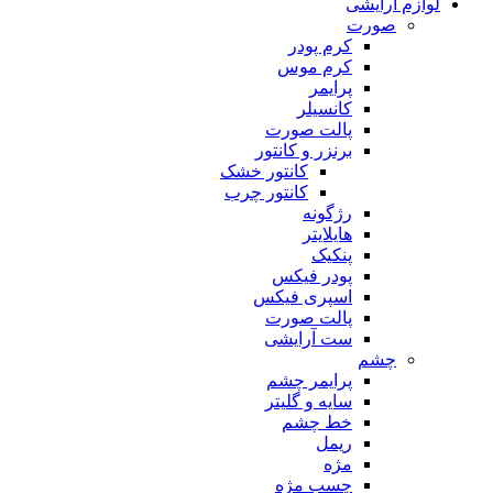
لوازم آرایشی
صورت
کرم پودر
کرم موس
پرایمر
کانسیلر
پالت صورت
برنزر و کانتور
کانتور خشک
کانتور چرب
رژگونه
هایلایتر
پنکیک
پودر فیکس
اسپری فیکس
پالت صورت
ست آرایشی
چشم
پرایمر چشم
سایه و گلیتر
خط چشم
ریمل
مژه
چسب مژه