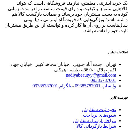
یک خرید اینترنتی مطمئن، نیازمند فروشگاهی است که بتواند
کالاهایی متنوع، باکیفیت و دارای قیمت مناسب را در مدت زمانی
کوتاه به دست مشتریان خود برساند و ضمانت بازگشت کالا هم
داشته باشد؛ ویژگی‌هایی که فروشگاه اینترنتی نادیا بیوتی
سال‌هاست بر روی آن‌ها کار کرده و توانسته از این طریق مشتریان
ثابت خود را داشته باشد.
اطلاعات تماس
تهران - جنت آباد جنوبی - خیابان مجاهد کبیر - خیابان جهاد
اکبر - پلاک : -86.0 - طبقه : همکف
nadiyabeautyy@gmail.com
09385787001
واتساپ 09385787001
-
تلگرام 09385787001
فهرست کاربر
نحوه ثبت سفارش
شیوه‌های پرداخت
مراحل ارسال سفارش
شرایط بازگردانی کالا