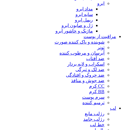
ابرو
مداد ابرو
سایه ابرو
ریمل ابرو
ژل و صابون ابرو
ماژیک و حاشور ابرو
مراقبت از پوست
شوینده و پاک کننده صورت
تونر
آبرسان و مرطوب کننده
ضد آفتاب
اسکراب و لایه بردار
ضد لک و تیرگی
ضد چروک و افتادگی
ضد جوش و منافذ
CC کرم
BB کرم
سرم پوست
ترمیم کننده
لب
رژلب مایع
رژلب جامد
خط لب