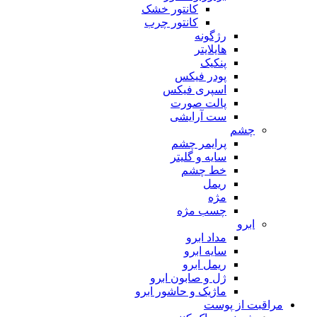
کانتور خشک
کانتور چرب
رژگونه
هایلایتر
پنکیک
پودر فیکس
اسپری فیکس
پالت صورت
ست آرایشی
چشم
پرایمر چشم
سایه و گلیتر
خط چشم
ریمل
مژه
چسب مژه
ابرو
مداد ابرو
سایه ابرو
ریمل ابرو
ژل و صابون ابرو
ماژیک و حاشور ابرو
مراقبت از پوست