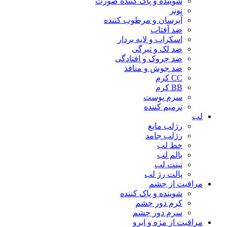
شوینده و پاک کننده صورت
تونر
آبرسان و مرطوب کننده
ضد آفتاب
اسکراب و لایه بردار
ضد لک و تیرگی
ضد چروک و افتادگی
ضد جوش و منافذ
CC کرم
BB کرم
سرم پوست
ترمیم کننده
لب
رژلب مایع
رژلب جامد
خط لب
بالم لب
تینت لب
پالت رژ لب
مراقبت از چشم
شوینده و پاک کننده
کرم دور چشم
سرم دور چشم
مراقبت از مژه و ابرو