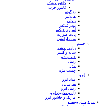
کانتور خشک
کانتور چرب
رژگونه
هایلایتر
پنکیک
پودر فیکس
اسپری فیکس
پالت صورت
ست آرایشی
چشم
پرایمر چشم
سایه و گلیتر
خط چشم
ریمل
مژه
چسب مژه
ابرو
مداد ابرو
سایه ابرو
ریمل ابرو
ژل و صابون ابرو
ماژیک و حاشور ابرو
مراقبت از پوست