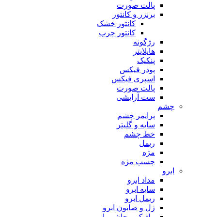
پالت صورت
برنزر و کانتور
کانتور خشک
کانتور چرب
رژگونه
هایلایتر
پنکیک
پودر فیکس
اسپری فیکس
پالت صورت
ست آرایشی
چشم
پرایمر چشم
سایه و گلیتر
خط چشم
ریمل
مژه
چسب مژه
ابرو
مداد ابرو
سایه ابرو
ریمل ابرو
ژل و صابون ابرو
ماژیک و حاشور ابرو