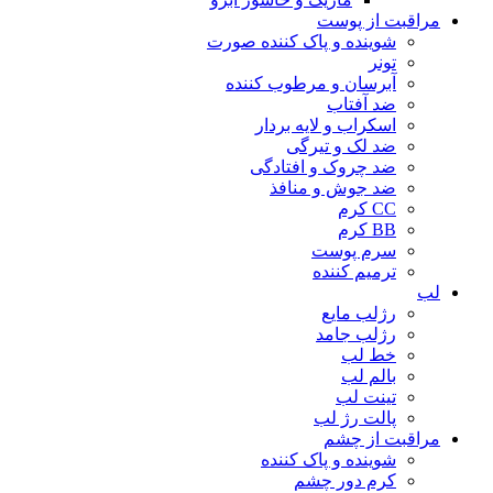
مراقبت از پوست
شوینده و پاک کننده صورت
تونر
آبرسان و مرطوب کننده
ضد آفتاب
اسکراب و لایه بردار
ضد لک و تیرگی
ضد چروک و افتادگی
ضد جوش و منافذ
CC کرم
BB کرم
سرم پوست
ترمیم کننده
لب
رژلب مایع
رژلب جامد
خط لب
بالم لب
تینت لب
پالت رژ لب
مراقبت از چشم
شوینده و پاک کننده
کرم دور چشم