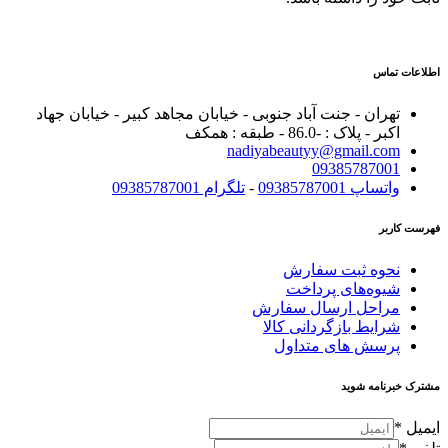
اطلاعات تماس
تهران - جنت آباد جنوبی - خیابان مجاهد کبیر - خیابان جهاد
اکبر - پلاک : -86.0 - طبقه : همکف
nadiyabeautyy@gmail.com
09385787001
واتساپ 09385787001
-
تلگرام 09385787001
فهرست کاربر
نحوه ثبت سفارش
شیوه‌های پرداخت
مراحل ارسال سفارش
شرایط بازگردانی کالا
پرسش های متداول
مشترک خبرنامه شوید
ایمیل
*