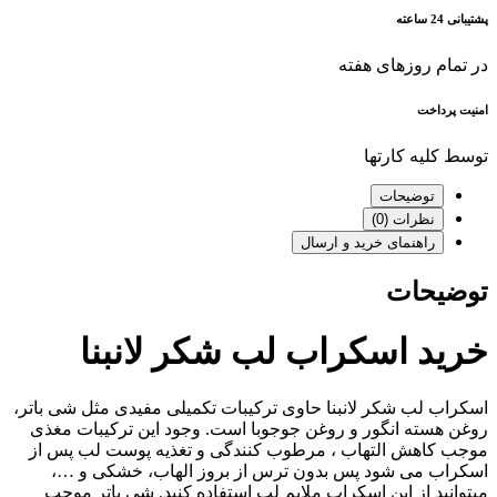
پشتیبانی 24 ساعته
در تمام روزهای هفته
امنیت پرداخت
توسط کلیه کارتها
توضیحات
نظرات (0)
راهنمای خرید و ارسال
توضیحات
خرید اسکراب لب شکر لانبنا
اسکراب لب شکر لانبنا حاوی ترکیبات تکمیلی مفیدی مثل شی باتر،
روغن هسته انگور و روغن جوجوبا است. وجود این ترکیبات مغذی
موجب کاهش التهاب ، مرطوب کنندگی و تغذیه پوست لب پس از
اسکراب می شود پس بدون ترس از بروز الهاب، خشکی و …،
میتوانید از این اسکراب ملایم لب استفاده کنید. شی باتر موجب