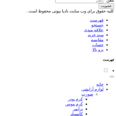
تلفن
*
عضویت
کلیه حقوق برای وب سایت نادیا بیوتی محفوظ است .
فهرست
جستجو
علاقه مندی
سبد خرید
مقایسه
حساب
برو بالا
فهرست
خانه
لوازم آرایشی
صورت
کرم پودر
کرم موس
پرایمر
کانسیلر