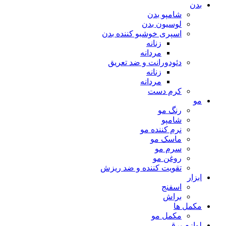
بدن
شامپو بدن
لوسیون بدن
اسپری خوشبو کننده بدن
زنانه
مردانه
دئودورانت و ضد تعریق
زنانه
مردانه
کرم دست
مو
رنگ مو
شامپو
نرم کننده مو
ماسک مو
سرم مو
روغن مو
تقویت کننده و ضد ریزش
ابزار
اسفنج
براش
مکمل ها
مکمل مو
لوازم برقی