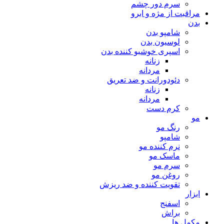
سرم دور چشم
مراقبت از مژه و ابرو
بدن
شامپو بدن
لوسیون بدن
اسپری خوشبو کننده بدن
زنانه
مردانه
دئودورانت و ضد تعریق
زنانه
مردانه
کرم دست
مو
رنگ مو
شامپو
نرم کننده مو
ماسک مو
سرم مو
روغن مو
تقویت کننده و ضد ریزش
ابزار
اسفنج
براش
مکمل ها