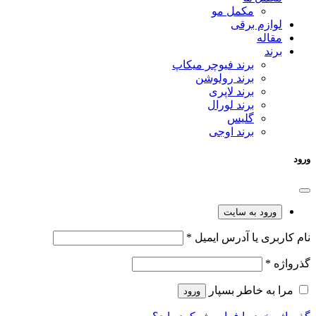
مکمل مو
لوازم برقی
مقاله
برند
برند فیوچر میکاپ
برند رولوشن
برند لاپری
برند لورال
گلیس
برند اوجی
ورود
ورود به سایت
نام کاربری یا آدرس ایمیل
*
گذرواژه
*
مرا به خاطر بسپار
ورود