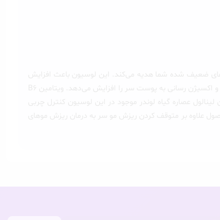
کتیو طبیعی به نام آناگِن TM می‌باشد که مراقبتی عالی را به موهای ضعیف شده شما هدیه می‌کند. این لوسیون باعث افزایش
سلامت فولیکول‌های پوست سر و افزایش تعداد و میزان رشد دوباره آنها می‌شود. آناگِن و ویتامین C موجود در این محصول گردش خون و اکسیژن رسانی به پوست سر را افزایش می‌دهد. ویتامین B6
لینالول عصاره گیاه لوندر موجود در این لوسیون کنترل چربی
ول علاوه بر متوقف کردن ریزش مو سر به درمان ریزش موهای