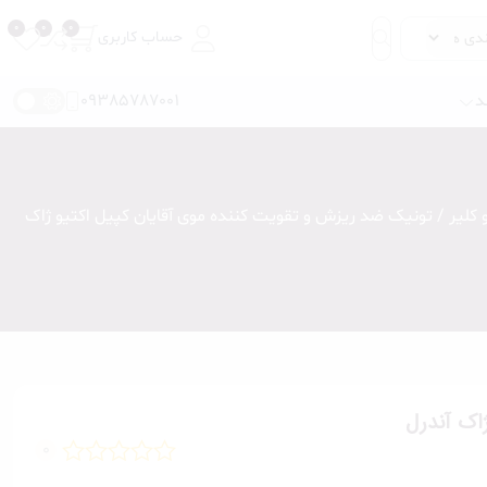
حساب کاربری
د
09385787001
 کلیر
/ تونیک ضد ریزش و تقویت کننده موی آقایان کپیل اکتیو ژاک
مداد ابرو
سایه ابرو
ریمل ابرو
ژل و صابون ابرو
ماژیک و حاشور ابرو
اک آندرل
0