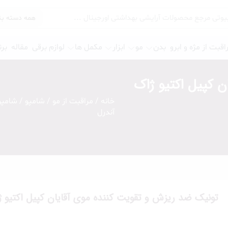
اقبت از مژه و ابرو
بدن
مو
ابزار
مکمل ها
لوازم برقی
مقاله
برن
 کپیل اکتیو ژاک
خانه
/
مراقبت از مو
/
شامپو
/
شامپو
پرایمر چشم
آندرل
سایه و گلیتر
خط چشم
ریمل
مژه
چسب مژه
تونیک ضد ریزش و تقویت کننده موی آقایان کپیل اکتیو ژ