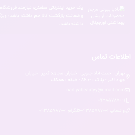
یک خرید اینترنتی مطمئن، نیازمند فروشگاهی
و ضمانت بازگشت کالا هم داشته باشد؛ ویژگی‌
داشته باشد.
اطلاعات تماس
تهران - جنت آباد جنوبی - خیابان مجاهد کبیر - خیابان
جهاد اکبر - پلاک : -86.0 - طبقه : همکف
nadiyabeautyy@gmail.com
09385787001
واتساپ 09385787001
-
تلگرام 09385787001