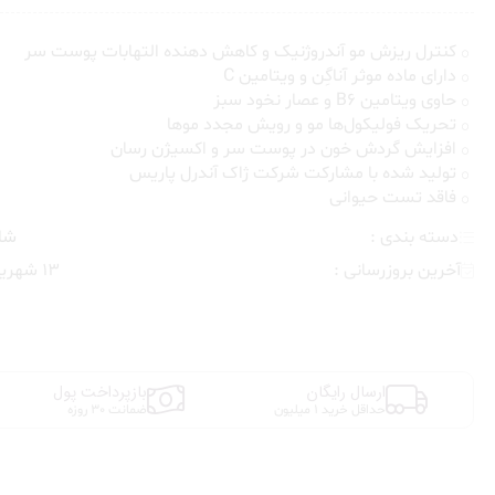
کنترل ریزش مو آندروژنیک و کاهش دهنده التهابات پوست سر
دارای ماده موثر آناگِن و ویتامین C
حاوی ویتامین B6 و عصار نخود سبز
تحریک فولیکول‌ها مو و رویش مجدد موها
افزایش گردش خون در پوست سر و اکسیژن رسان
تولید شده با مشارکت شرکت ژاک آندرل پاریس
فاقد تست حیوانی
دسته بندی :
شام
آخرین بروزرسانی :
13 شهریور , 1404
ارسال رایگان
بازپرداخت پول
حداقل خرید 1 میلیون
ضمانت 30 روزه