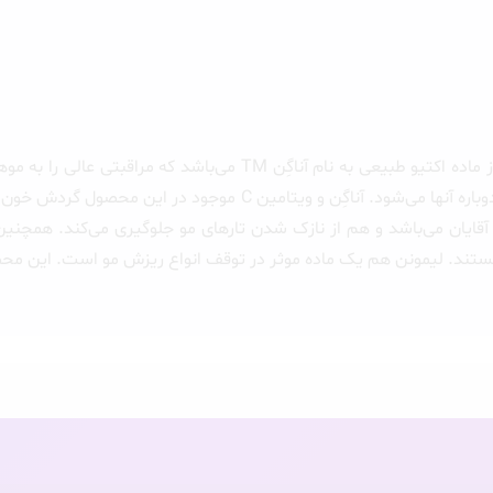
تونیک ضد ریزش و تقویت کننده موی آقایان ژاک آندرل، غنی از ماده ا
قایان می‌باشد و هم از نازک شدن تارهای مو جلوگیری می‌کند. همچنین 
تند. لیمونن هم یک ماده موثر در توقف انواع ریزش مو است. این محص