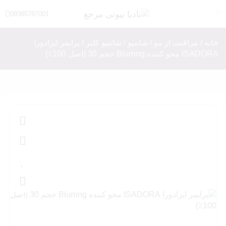
09385787001
خانه
/
مراقبت از مو
/
شامپو
/
شامپو کلیر
/ ‎پرایمر ایزادورا
ISADORA محو کننده Blurring حجم 30 ‎(اصل 100٪)