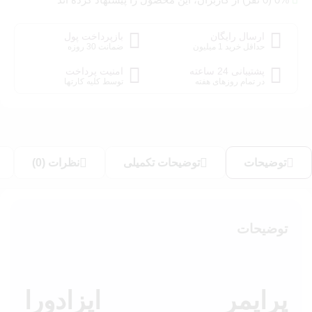
0% (0 نفر) از کاربران، این محصول را پیشنهاد کرده اند
ارسال رایگان
بازپرداخت پول
حداقل خرید 1 میلیون
ضمانت 30 روزه
پشتیبانی 24 ساعته
امنیت پرداخت
در تمام روزهای هفته
توسط کلیه کارتها
توضیحات
توضیحات تکمیلی
نظرات (0)
توضیحات
پرایمر ایزادورا