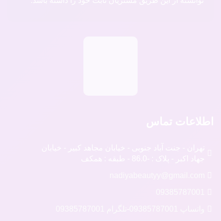
توانسته از این طریق مشتریان ثابت خود را داشته باشد.
اطلاعات تماس
تهران - جنت آباد جنوبی - خیابان مجاهد کبیر - خیابان
جهاد اکبر - پلاک : -86.0 - طبقه : همکف
nadiyabeautyy@gmail.com
09385787001
واتساپ 09385787001
-
تلگرام 09385787001