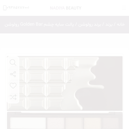
09385787001
خانه
/
برند
/
برند رولوشن
/ پالت سایه چشم Golden Bar رولوشن