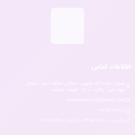
اطلاعات تماس
تهران - جنت آباد جنوبی - خیابان مجاهد کبیر - خیابان
جهاد اکبر - پلاک : -86.0 - طبقه : همکف
nadiyabeautyy@gmail.com
09385787001
واتساپ 09385787001
-
تلگرام 09385787001