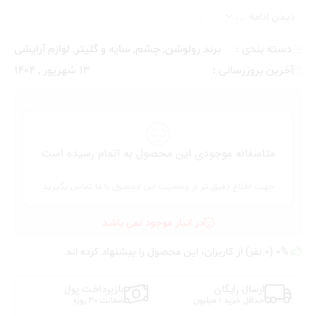
دارای بافتی صاف و یکدست و نرم
دیدن ادامه ...
کیفیت بسیار بالا و قیمت مناسب
ضدخشونت علیه حیوانات و وگان
دسته بندی :
برند رولوشن
,
چشم
,
سایه و گلیتر
,
لوازم آرایشی
قابلیت ترکیب بالای سایه‌ها
عدم تست حیوانی
آخرین بروزرسانی :
13 شهریور , 1404
متاسفانه موجودی این محصول به اتمام رسیده است
جهت اطلاع دقیق تر از وضعیت این محصول با ما تماس بگیرید
در انبار موجود نمی باشد
0% (0 نفر) از کاربران، این محصول را پیشنهاد کرده اند
ارسال رایگان
بازپرداخت پول
حداقل خرید 1 میلیون
ضمانت 30 روزه