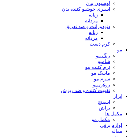
لوسیون بدن
اسپری خوشبو کننده بدن
زنانه
مردانه
دئودورانت و ضد تعریق
زنانه
مردانه
کرم دست
مو
رنگ مو
شامپو
نرم کننده مو
ماسک مو
سرم مو
روغن مو
تقویت کننده و ضد ریزش
ابزار
اسفنج
براش
مکمل ها
مکمل مو
لوازم برقی
مقاله
برند