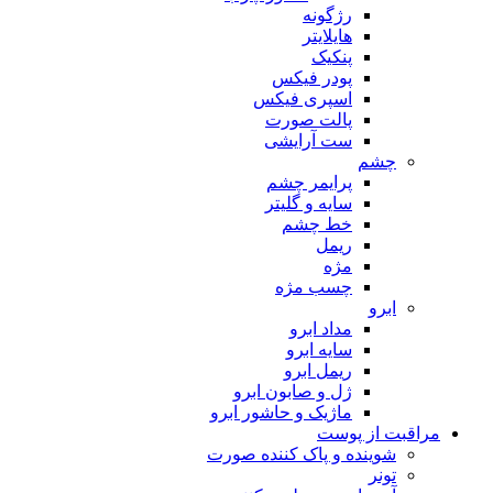
رژگونه
هایلایتر
پنکیک
پودر فیکس
اسپری فیکس
پالت صورت
ست آرایشی
چشم
پرایمر چشم
سایه و گلیتر
خط چشم
ریمل
مژه
چسب مژه
ابرو
مداد ابرو
سایه ابرو
ریمل ابرو
ژل و صابون ابرو
ماژیک و حاشور ابرو
مراقبت از پوست
شوینده و پاک کننده صورت
تونر