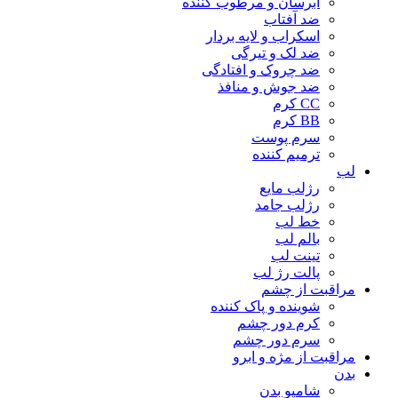
آبرسان و مرطوب کننده
ضد آفتاب
اسکراب و لایه بردار
ضد لک و تیرگی
ضد چروک و افتادگی
ضد جوش و منافذ
CC کرم
BB کرم
سرم پوست
ترمیم کننده
لب
رژلب مایع
رژلب جامد
خط لب
بالم لب
تینت لب
پالت رژ لب
مراقبت از چشم
شوینده و پاک کننده
کرم دور چشم
سرم دور چشم
مراقبت از مژه و ابرو
بدن
شامپو بدن