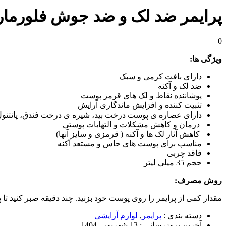
پرایمر ضد لک و ضد جوش فلورمار
0
ویژگی ها:
دارای بافت کرمی و سبک
ضد لک و آکنه
پوشاننده نقاط و لک های قرمز پوست
تثبیت کننده و افزایش ماندگاری آرایش
دارای عصاره ی پوست درخت بید، شیره ی درخت فندق، پانتنول
درمان و کاهش مشکلات و التهابات پوستی
کاهش آثار لک ها و آکنه ( قرمزی و سایز آنها)
مناسب برای پوست های حاس و مستعد آکنه
فاقد چربی
حجم 35 میلی لیتر
روش مصرف:
مقدار کمی از پرایمر را روی پوست خود بزنید. چند دقیقه صبر کنید تا
دسته بندی :
پرایمر
,
لوازم آرایشی
آخرین بروزرسانی :
13 شهریور , 1404