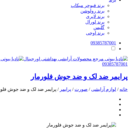
برند فیوچر میکاپ
برند رولوشن
برند لاپری
برند لورال
گلیس
برند اوجی
09385787001
09385787001
پرایمر ضد لک و ضد جوش فلورمار
خانه
/
لوازم آرایشی
/
صورت
/
پرایمر
/ پرایمر ضد لک و ضد جوش فلور