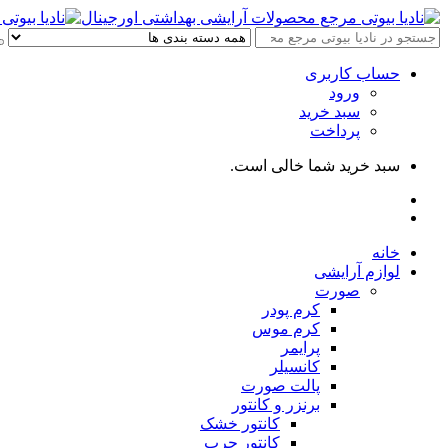
حساب کاربری
ورود
سبد خرید
پرداخت
سبد خرید شما خالی است.
خانه
لوازم آرایشی
صورت
کرم پودر
کرم موس
پرایمر
کانسیلر
پالت صورت
برنزر و کانتور
کانتور خشک
کانتور چرب