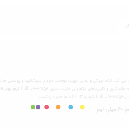
کشور مبدا برند ایران
صادر کننده مجوز سازمان غذا و دارو
ل
کمک می کند لک، جوش و سایر عیوب پوست خود را بپوشانید و پوستی صا
و کاربردهای متفاوتی دارند. سری Full Coverage
کرم پودر efsane
شید.