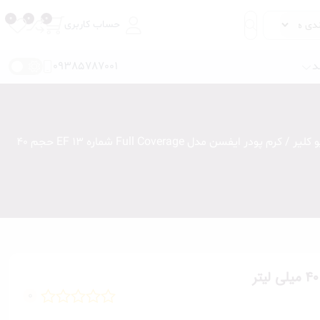
حساب کاربری
د
09385787001
 کلیر
/ کرم پودر ایفسن مدل Full Coverage شماره EF 13 حجم ۴۰
مداد ابرو
سایه ابرو
ریمل ابرو
ژل و صابون ابرو
ماژیک و حاشور ابرو
0