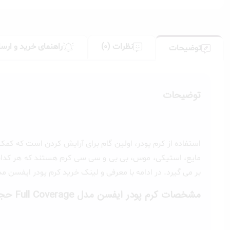
نظرات (0)
راهنمای خرید و ارسا
توضیحات
توضیحات
استفاده از کرم پودر، اولین گام برای آرایش کردن است که 
مایع، استیکی، موس، بی بی و سی سی کرم هستند که هر کدام ماندگاری 
بر می گیرد. در ادامه با معرفی و لینک خرید کرم پودر ایفسن مدل Full Coverage شماره EF 13 با ما همراه با
مشخصات کرم پودر ایفسن مدل Full Coverage حجم 40 میلی لیتر