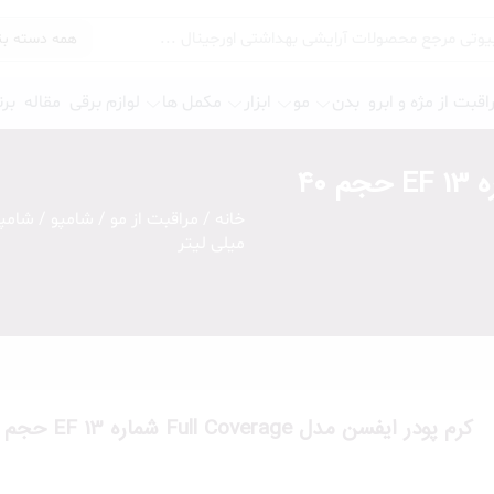
اقبت از مژه و ابرو
بدن
مو
ابزار
مکمل ها
لوازم برقی
مقاله
برن
کرم پودر ایفسن مدل Full Coverage شماره EF 13 حجم ۴۰
خانه
/
مراقبت از مو
/
شامپو
/
شامپو
پرایمر چشم
میلی لیتر
سایه و گلیتر
خط چشم
ریمل
مژه
چسب مژه
کرم پودر ایفسن مدل Full Coverage شماره EF 13 حجم ۴۰ میلی لیتر