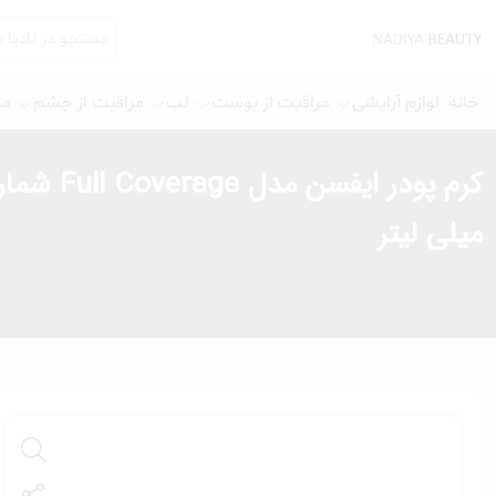
خانه
لوازم آرایشی
مراقبت از پوست
لب
مراقبت از چشم
مر
میلی لیتر
کرم پودر
کرم موس
پرایمر
کانسیلر
پالت صورت
برنزر و کانتور
کانتور خشک
کانتور چرب
رژگونه
هایلایتر
پنکیک