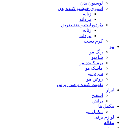
لوسیون بدن
اسپری خوشبو کننده بدن
زنانه
مردانه
دئودورانت و ضد تعریق
زنانه
مردانه
کرم دست
مو
رنگ مو
شامپو
نرم کننده مو
ماسک مو
سرم مو
روغن مو
تقویت کننده و ضد ریزش
ابزار
اسفنج
براش
مکمل ها
مکمل مو
لوازم برقی
مقاله
برند