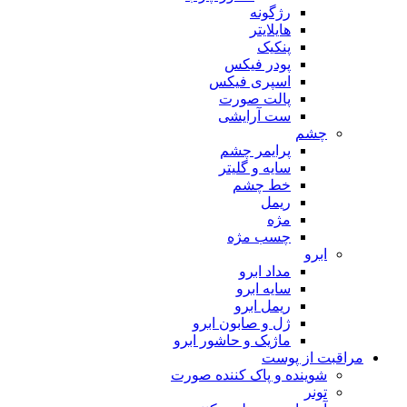
رژگونه
هایلایتر
پنکیک
پودر فیکس
اسپری فیکس
پالت صورت
ست آرایشی
چشم
پرایمر چشم
سایه و گلیتر
خط چشم
ریمل
مژه
چسب مژه
ابرو
مداد ابرو
سایه ابرو
ریمل ابرو
ژل و صابون ابرو
ماژیک و حاشور ابرو
مراقبت از پوست
شوینده و پاک کننده صورت
تونر