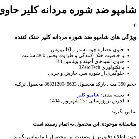
شامپو ضد شوره مردانه کلیر حاوی عص
0
ویژگی های شامپو ضد شوره مردانه کلیر خنک کننده
حاوی عصاره چوب سدر و اکالیپتوس
با خاصیت خنک کنندگی و طراوت بخش تا 48 ساعت
حاوی اسیدهای آمینه و ویتامین B3
با تکنولوژی 3ZeroTech
جلوگیری از شوره سر، خارش و چربی
حجم 350 میلی بارکد محصول 8683130045633 محصول ترکیه
دسته بندی :
شامپو کلیر
آخرین بروزرسانی :
13 شهریور , 1404
تماس بگیرید
متاسفانه موجودی این محصول به اتمام رسیده است
جهت اطلاع دقیق تر از وضعیت این محصول با ما تماس بگیرید