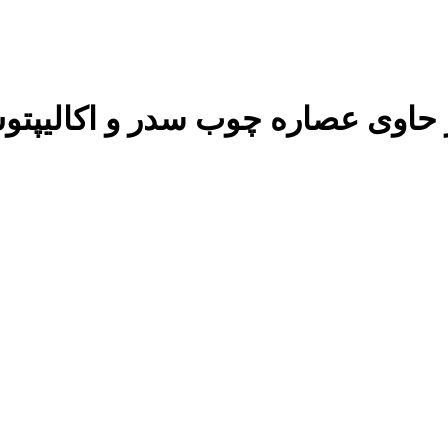
وی عصاره چوب سدر و اکالیپتوس 350 