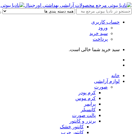
حساب کاربری
ورود
سبد خرید
پرداخت
سبد خرید شما خالی است.
خانه
لوازم آرایشی
صورت
کرم پودر
کرم موس
پرایمر
کانسیلر
پالت صورت
برنزر و کانتور
کانتور خشک
کانتور چرب