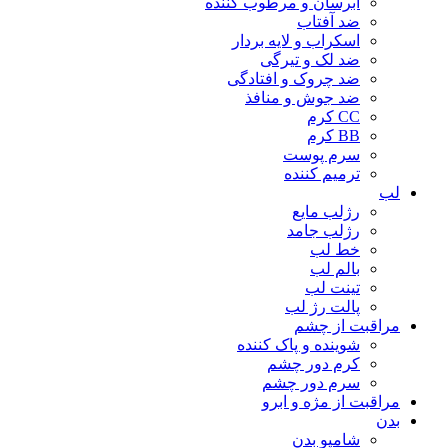
آبرسان و مرطوب کننده
ضد آفتاب
اسکراب و لایه بردار
ضد لک و تیرگی
ضد چروک و افتادگی
ضد جوش و منافذ
CC کرم
BB کرم
سرم پوست
ترمیم کننده
لب
رژلب مایع
رژلب جامد
خط لب
بالم لب
تینت لب
پالت رژ لب
مراقبت از چشم
شوینده و پاک کننده
کرم دور چشم
سرم دور چشم
مراقبت از مژه و ابرو
بدن
شامپو بدن