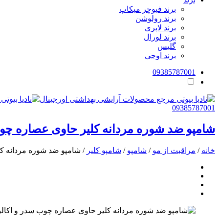
برند فیوچر میکاپ
برند رولوشن
برند لاپری
برند لورال
گلیس
برند اوجی
09385787001
09385787001
شامپو ضد شوره مردانه کلیر حاوی عصاره چوب سدر 
خانه
/
مراقبت از مو
/
شامپو
/
شامپو کلیر
/ شامپو ضد شوره مردانه کلیر