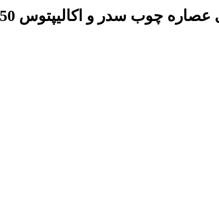
اره چوب سدر و اکالیپتوس 350 میل