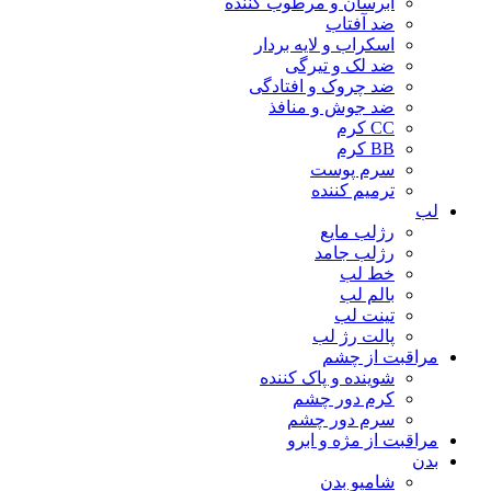
آبرسان و مرطوب کننده
ضد آفتاب
اسکراب و لایه بردار
ضد لک و تیرگی
ضد چروک و افتادگی
ضد جوش و منافذ
CC کرم
BB کرم
سرم پوست
ترمیم کننده
لب
رژلب مایع
رژلب جامد
خط لب
بالم لب
تینت لب
پالت رژ لب
مراقبت از چشم
شوینده و پاک کننده
کرم دور چشم
سرم دور چشم
مراقبت از مژه و ابرو
بدن
شامپو بدن