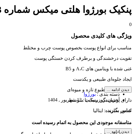
پنکیک بورژوا هلتی میکس شماره 03 BOURJOIS
0
ویژگی های کلیدی محصول
مناسب برای انواع پوست بخصوص پوست چرب و مختلط
تقویت درخشندگی و برطرف کردن خستگی پوست
غنی شده با ویتامین های A،C و B5
ایجاد جلوه‌ای طبیعی و یکدست
دارای رایحه مطبوع تازه و میوه‌ای
دیدن ادامه ...
دسته بندی :
بورژوا
آخرین بروزرسانی :
12 شهریور , 1404
دارای پوشانندگی سبک تا متوسط
تماس بگیرید
کشور سازنده: ایتالیا
متاسفانه موجودی این محصول به اتمام رسیده است
دیدن ادامه ...