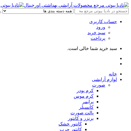
حساب کاربری
ورود
سبد خرید
پرداخت
سبد خرید شما خالی است.
خانه
لوازم آرایشی
صورت
کرم پودر
کرم موس
پرایمر
کانسیلر
پالت صورت
برنزر و کانتور
کانتور خشک
کانتور چرب