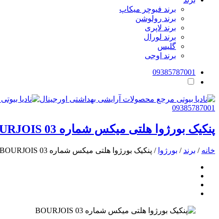
برند فیوچر میکاپ
برند رولوشن
برند لاپری
برند لورال
گلیس
برند اوجی
09385787001
09385787001
پنکیک بورژوا هلتی میکس شماره 03 BOURJOIS
خانه
/
برند
/
بورژوا
/ پنکیک بورژوا هلتی میکس شماره 03 BOURJOIS