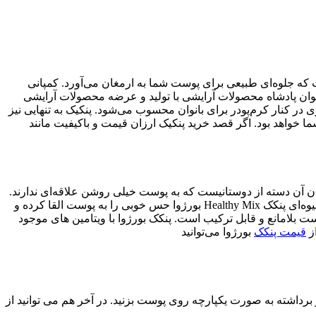
 که جلوه‌ای طبیعی برای پوست شما به ارمغان می‌آورد. کمپانی
پادشاه محصولات آرایشی با تولید و عرضه محصولات آرایشی
 در کنار کرم‌پودر برای بانوان محسوب می‌شود. پنکیک به تنهایی نیز
 خواهد بود. اگر قصد خرید پنکیک ارزان قیمت و باکیفیت مانند
 03 با رنگ بژ تیره خود، محصولی محبوب میان آن دسته از دوستانیست که به پوست خیلی روشن علاقه‌ای ندارند.
پنکیک بورژوا غنی شده با ویتامین های A،C و B5 است که به تقویت درخشندگی و برطرف کردن خستگی پوست کمک می‌کند. رایحه تازه و میوه‌ای پنکک Healthy Mix بورژوا حس خوبی را به پوست القا کرده و
 بلامانع و قابل ترکیب است. پنکک بورژوا با ویتامین های موجود
ز
قیمت پنکک
بورژوا می‌توانید
برداشته به صورت یکپارچه روی پوست بزنید. در آخر هم می توانید از