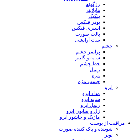
رژگونه
هایلایتر
پنکیک
پودر فیکس
اسپری فیکس
پالت صورت
ست آرایشی
چشم
پرایمر چشم
سایه و گلیتر
خط چشم
ریمل
مژه
چسب مژه
ابرو
مداد ابرو
سایه ابرو
ریمل ابرو
ژل و صابون ابرو
ماژیک و حاشور ابرو
مراقبت از پوست
شوینده و پاک کننده صورت
تونر