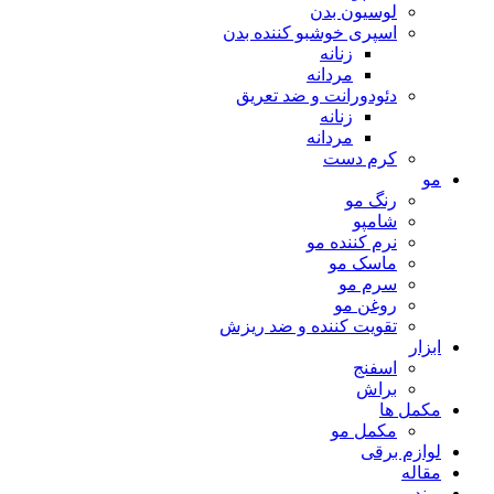
لوسیون بدن
اسپری خوشبو کننده بدن
زنانه
مردانه
دئودورانت و ضد تعریق
زنانه
مردانه
کرم دست
مو
رنگ مو
شامپو
نرم کننده مو
ماسک مو
سرم مو
روغن مو
تقویت کننده و ضد ریزش
ابزار
اسفنج
براش
مکمل ها
مکمل مو
لوازم برقی
مقاله
برند