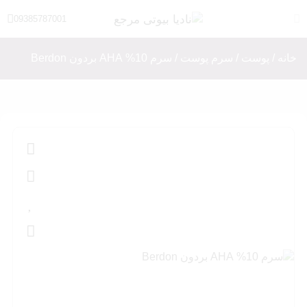
09385787001
خانه
/
پوست
/
سرم پوست
/ سرم 10% AHA بردون Berdon