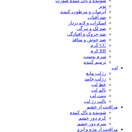
شوینده و پاک کننده صورت
تونر
آبرسان و مرطوب کننده
ضد آفتاب
اسکراب و لایه بردار
ضد لک و تیرگی
ضد چروک و افتادگی
ضد جوش و منافذ
CC کرم
BB کرم
سرم پوست
ترمیم کننده
لب
رژلب مایع
رژلب جامد
خط لب
بالم لب
تینت لب
پالت رژ لب
مراقبت از چشم
شوینده و پاک کننده
کرم دور چشم
سرم دور چشم
مراقبت از مژه و ابرو