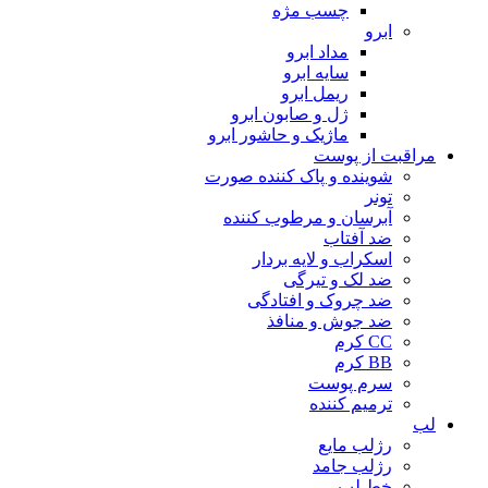
چسب مژه
ابرو
مداد ابرو
سایه ابرو
ریمل ابرو
ژل و صابون ابرو
ماژیک و حاشور ابرو
مراقبت از پوست
شوینده و پاک کننده صورت
تونر
آبرسان و مرطوب کننده
ضد آفتاب
اسکراب و لایه بردار
ضد لک و تیرگی
ضد چروک و افتادگی
ضد جوش و منافذ
CC کرم
BB کرم
سرم پوست
ترمیم کننده
لب
رژلب مایع
رژلب جامد
خط لب