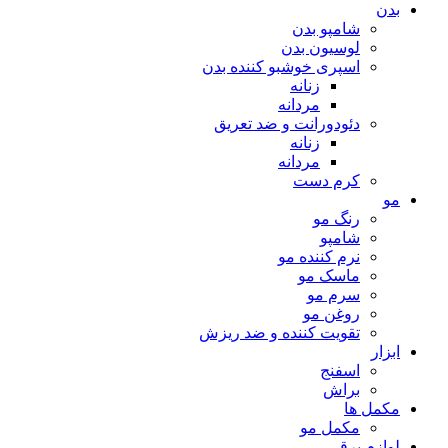
بدن
شامپو بدن
لوسیون بدن
اسپری خوشبو کننده بدن
زنانه
مردانه
دئودورانت و ضد تعریق
زنانه
مردانه
کرم دست
مو
رنگ مو
شامپو
نرم کننده مو
ماسک مو
سرم مو
روغن مو
تقویت کننده و ضد ریزش
ابزار
اسفنج
براش
مکمل ها
مکمل مو
لوازم برقی