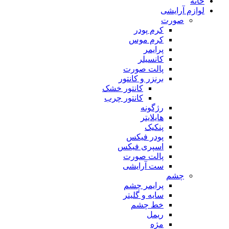
خانه
لوازم آرایشی
صورت
کرم پودر
کرم موس
پرایمر
کانسیلر
پالت صورت
برنزر و کانتور
کانتور خشک
کانتور چرب
رژگونه
هایلایتر
پنکیک
پودر فیکس
اسپری فیکس
پالت صورت
ست آرایشی
چشم
پرایمر چشم
سایه و گلیتر
خط چشم
ریمل
مژه