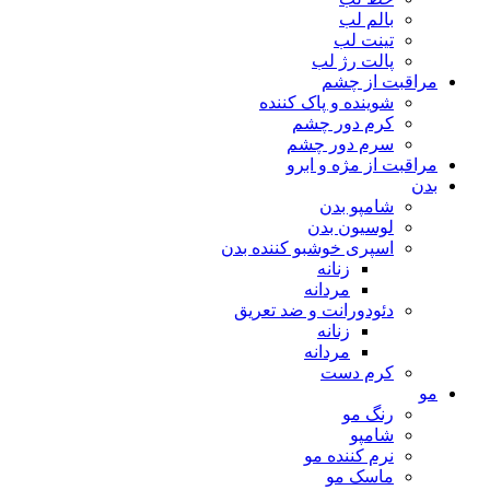
بالم لب
تینت لب
پالت رژ لب
مراقبت از چشم
شوینده و پاک کننده
کرم دور چشم
سرم دور چشم
مراقبت از مژه و ابرو
بدن
شامپو بدن
لوسیون بدن
اسپری خوشبو کننده بدن
زنانه
مردانه
دئودورانت و ضد تعریق
زنانه
مردانه
کرم دست
مو
رنگ مو
شامپو
نرم کننده مو
ماسک مو