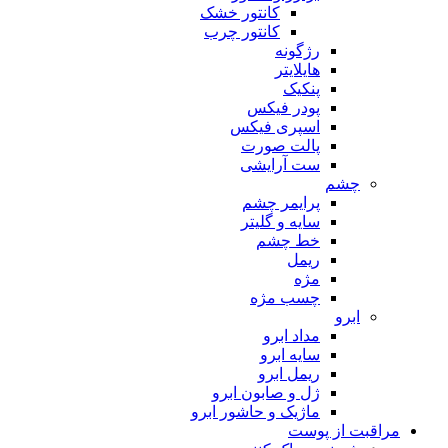
کانتور خشک
کانتور چرب
رژگونه
هایلایتر
پنکیک
پودر فیکس
اسپری فیکس
پالت صورت
ست آرایشی
چشم
پرایمر چشم
سایه و گلیتر
خط چشم
ریمل
مژه
چسب مژه
ابرو
مداد ابرو
سایه ابرو
ریمل ابرو
ژل و صابون ابرو
ماژیک و حاشور ابرو
مراقبت از پوست