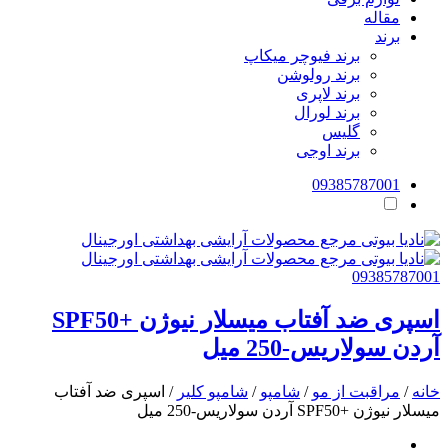
مقاله
برند
برند فیوچر میکاپ
برند رولوشن
برند لاپری
برند لورال
گلیس
برند اوجی
09385787001
09385787001
اسپری ضد آفتاب میسلار نیوژن +SPF50
آردن سولاریس-250 میل
خانه
/
مراقبت از مو
/
شامپو
/
شامپو کلیر
/ اسپری ضد آفتاب
میسلار نیوژن +SPF50 آردن سولاریس-250 میل