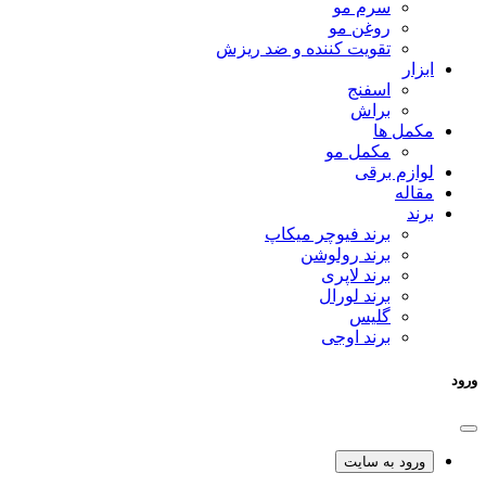
سرم مو
روغن مو
تقویت کننده و ضد ریزش
ابزار
اسفنج
براش
مکمل ها
مکمل مو
لوازم برقی
مقاله
برند
برند فیوچر میکاپ
برند رولوشن
برند لاپری
برند لورال
گلیس
برند اوجی
ورود
ورود به سایت