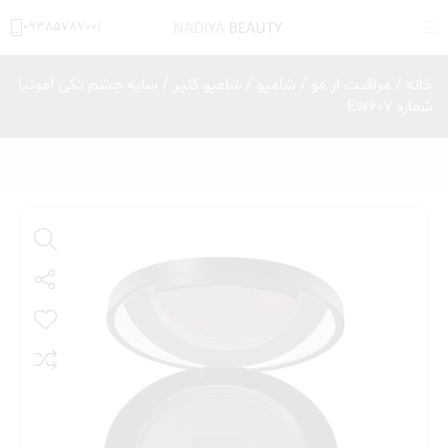
09385787001
خانه
/
مراقبت از مو
/
شامپو
/
شامپو کلیر
/ سایه چشم تکی آموتیا
شماره Ew607