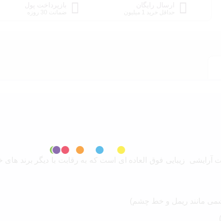
ارسال رایگان
بازپرداخت پول
حداقل خرید 1 میلیون
ضمانت 30 روزه
لات آرایشی زیبایی فوق العاده ای است که به رقابت با دیگر برند های 
می مانند ریمل و خط چشم)