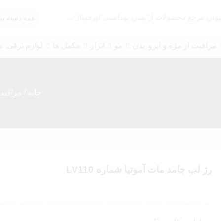
مراقبت از مژه و ابرو
بدن
مو
ابزار
مکمل ها
لوازم برقی
م
خانه
/
مراقبت
پرایمر چشم
سایه و گلیتر
خط چشم
ریمل
مژه
چسب مژه
رژ لب جامد مات آموتیا شماره LV110