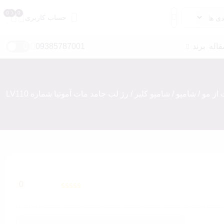
حساب کاربری
قاله
برند
09385787001
 از مو
/
شامپو
/
شامپو کلیر
/ رژ لب جامد مات آموتیا شماره LV110
مداد ابرو
سایه ابرو
ریمل ابرو
ژل و صابون ابرو
ماژیک و حاشور ابرو
0