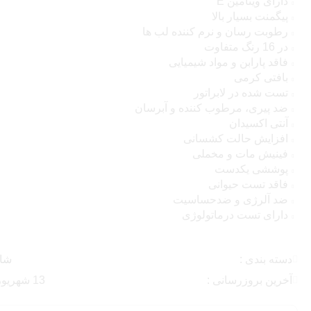
دارای ویتامین E
پیگمنت بسیار بالا
رطوبت رسان و نرم کننده لب ها
در 16 رنگ متفاوت
فاقد پارابن و مواد شیمیایی
بافتی کرمی
تست شده در لابراتور
ضد پیری، مرطوب کننده و آبرسان
آنتی اکسیدان
افزایش حالت کشسانی
فینیش مات و مخملی
پوششی یکدست
فاقد تست حیوانی
ضد آلرژی و ضدحساسیت
دارای تست درماتولوژی
دسته بندی :
شام
آخرین بروزرسانی :
13 شهریور , 1404