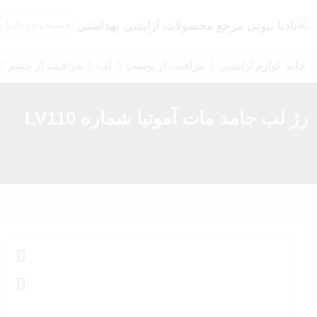
خانه
لوازم آرایشی
مراقبت از پوست
لب
مراقبت از چشم
رژ لب جامد مات آموتیا شماره LV110
کرم پودر
کرم موس
پرایمر
کانسیلر
پالت صورت
برنزر و کانتور
کانتور خشک
کانتور چرب
رژگونه
هایلایتر
پنکیک