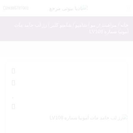
09385787001
خانه
/
مراقبت از مو
/
شامپو
/
شامپو کلیر
/ رژ لب جامد مات
آموتیا شماره LV108