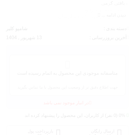
بافتی کرمی
تست شده در لابراتور
دیدن ادامه ...
ضد پیری، مرطوب کننده و آبرسان
آنتی اکسیدان
دسته بندی :
شامپو کلیر
افزایش حالت کشسانی
فینیش مات و مخملی
آخرین بروزرسانی :
13 شهریور , 1404
پوششی یکدست
فاقد تست حیوانی
ضد آلرژی و ضدحساسیت
دارای تست درماتولوژی
متاسفانه موجودی این محصول به اتمام رسیده است
جهت اطلاع دقیق تر از وضعیت این محصول با ما تماس بگیرید
در انبار موجود نمی باشد
0% (0 نفر) از کاربران، این محصول را پیشنهاد کرده اند
ارسال رایگان
بازپرداخت پول