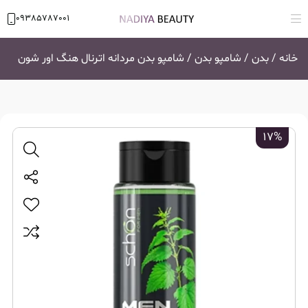
09385787001
خانه
/
بدن
/
شامپو بدن
/ شامپو بدن مردانه اترنال هنگ اور شون
17%