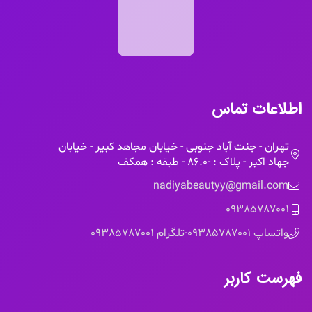
اطلاعات تماس
تهران - جنت آباد جنوبی - خیابان مجاهد کبیر - خیابان
جهاد اکبر - پلاک : -86.0 - طبقه : همکف
nadiyabeautyy@gmail.com
09385787001
واتساپ 09385787001
-
تلگرام 09385787001
فهرست کاربر