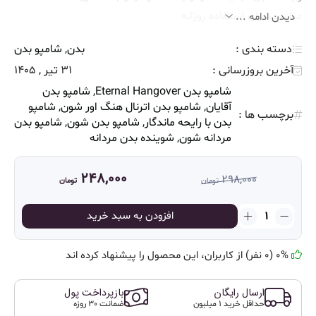
مناسب برای استفاده روزانه
دیدن ادامه ...
مناسب برای انواع پوست، به خصوص پوست‌های معمولی تا چرب
دسته بندی :
بدن
,
شامپو بدن
آخرین بروزرسانی :
31 تیر , 1405
شامپو بدن Eternal Hangover
,
شامپو بدن
آقایان
,
شامپو بدن اترنال هنگ اور شون
,
شامپو
برچسب ها :
بدن با رایحه ماندگار
,
شامپو بدن شون
,
شامپو بدن
مردانه شون
,
شوینده بدن مردانه
248,000
298,000
تومان
تومان
قیمت
قیمت
اصلی:
فعلی:
شامپو
افزودن به سبد خرید
248,000 تومان.
298,000 تومان
بدن
بود.
مردانه
0% (0 نفر) از کاربران، این محصول را پیشنهاد کرده اند
اترنال
هنگ
اور
ارسال رایگان
بازپرداخت پول
شون
حداقل خرید 1 میلیون
ضمانت 30 روزه