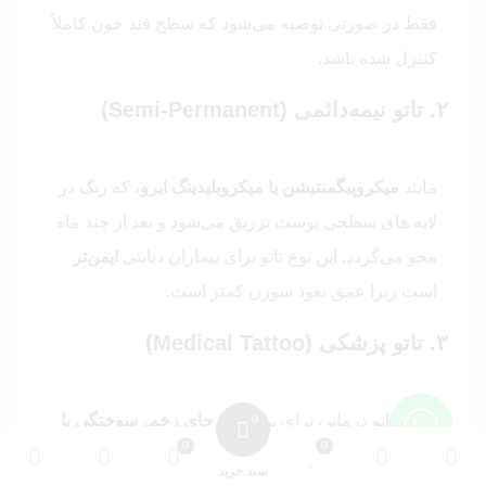
فقط در صورتی توصیه می‌شود که سطح قند خون کاملاً
کنترل شده باشد.
۲. تاتو نیمه‌دائمی (Semi-Permanent)
مانند
میکروپیگمنتیشن یا میکروبلیدینگ ابرو
، که رنگ در
لایه‌ های سطحی پوست تزریق می‌شود و بعد از چند ماه
محو می‌گردد. این نوع تاتو برای بیماران دیابتی
ایمن‌تر
است زیرا عمق نفوذ سوزن کمتر است.
۳. تاتو پزشکی (Medical Tattoo)
نوعی تاتو درمانی برای پوشاندن
جای زخم، سوختگی یا
لک‌ های پوستی
است. این روش تحت نظارت پزشک
سبد خرید