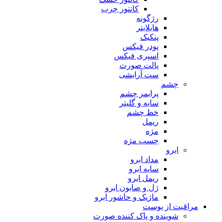
کانتور چرب
رژگونه
هایلایتر
پنکیک
پودر فیکس
اسپری فیکس
پالت صورت
ست آرایشی
چشم
پرایمر چشم
سایه و گلیتر
خط چشم
ریمل
مژه
چسب مژه
ابرو
مداد ابرو
سایه ابرو
ریمل ابرو
ژل و صابون ابرو
ماژیک و حاشور ابرو
مراقبت از پوست
شوینده و پاک کننده صورت