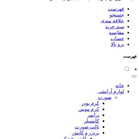
فهرست
جستجو
علاقه مندی
سبد خرید
مقایسه
حساب
برو بالا
فهرست
خانه
لوازم آرایشی
صورت
کرم پودر
کرم موس
پرایمر
کانسیلر
پالت صورت
برنزر و کانتور
کانتور خشک