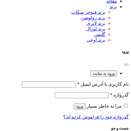
مقاله
برند
برند فیوچر میکاپ
برند رولوشن
برند لاپری
برند لورال
گلیس
برند اوجی
ورود
ورود به سایت
نام کاربری یا آدرس ایمیل
*
گذرواژه
*
مرا به خاطر بسپار
ورود
گذرواژه خود را فراموش کرده اید؟
جست و جو