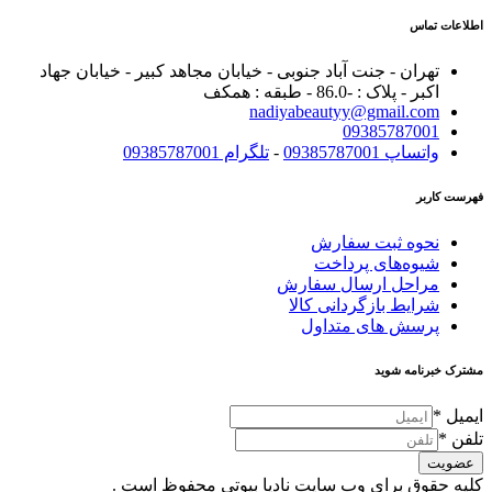
اطلاعات تماس
تهران - جنت آباد جنوبی - خیابان مجاهد کبیر - خیابان جهاد
اکبر - پلاک : -86.0 - طبقه : همکف
nadiyabeautyy@gmail.com
09385787001
واتساپ 09385787001
-
تلگرام 09385787001
فهرست کاربر
نحوه ثبت سفارش
شیوه‌های پرداخت
مراحل ارسال سفارش
شرایط بازگردانی کالا
پرسش های متداول
مشترک خبرنامه شوید
ایمیل
*
تلفن
*
عضویت
کلیه حقوق برای وب سایت نادیا بیوتی محفوظ است .