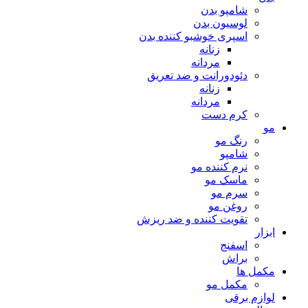
شامپو بدن
لوسیون بدن
اسپری خوشبو کننده بدن
زنانه
مردانه
دئودورانت و ضد تعریق
زنانه
مردانه
کرم دست
مو
رنگ مو
شامپو
نرم کننده مو
ماسک مو
سرم مو
روغن مو
تقویت کننده و ضد ریزش
ابزار
اسفنج
براش
مکمل ها
مکمل مو
لوازم برقی