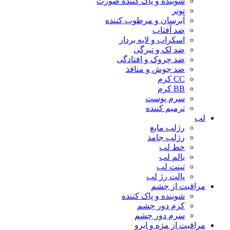
شوینده و پاک کننده صورت
تونر
آبرسان و مرطوب کننده
ضد آفتاب
اسکراب و لایه بردار
ضد لک و تیرگی
ضد چروک و افتادگی
ضد جوش و منافذ
CC کرم
BB کرم
سرم پوست
ترمیم کننده
لب
رژلب مایع
رژلب جامد
خط لب
بالم لب
تینت لب
پالت رژ لب
مراقبت از چشم
شوینده و پاک کننده
کرم دور چشم
سرم دور چشم
مراقبت از مژه و ابرو