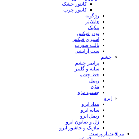
کانتور خشک
کانتور چرب
رژگونه
هایلایتر
پنکیک
پودر فیکس
اسپری فیکس
پالت صورت
ست آرایشی
چشم
پرایمر چشم
سایه و گلیتر
خط چشم
ریمل
مژه
چسب مژه
ابرو
مداد ابرو
سایه ابرو
ریمل ابرو
ژل و صابون ابرو
ماژیک و حاشور ابرو
مراقبت از پوست