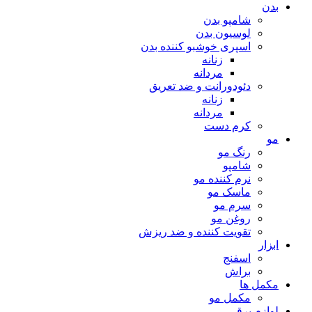
بدن
شامپو بدن
لوسیون بدن
اسپری خوشبو کننده بدن
زنانه
مردانه
دئودورانت و ضد تعریق
زنانه
مردانه
کرم دست
مو
رنگ مو
شامپو
نرم کننده مو
ماسک مو
سرم مو
روغن مو
تقویت کننده و ضد ریزش
ابزار
اسفنج
براش
مکمل ها
مکمل مو
لوازم برقی