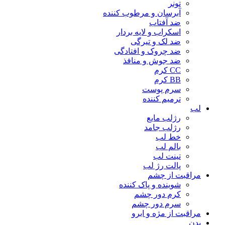
تونر
آبرسان و مرطوب کننده
ضد آفتاب
اسکراب و لایه بردار
ضد لک و تیرگی
ضد چروک و افتادگی
ضد جوش و منافذ
CC کرم
BB کرم
سرم پوست
ترمیم کننده
لب
رژلب مایع
رژلب جامد
خط لب
بالم لب
تینت لب
پالت رژ لب
مراقبت از چشم
شوینده و پاک کننده
کرم دور چشم
سرم دور چشم
مراقبت از مژه و ابرو
بدن