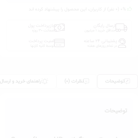
پرو
0% (0 نفر) از کاربران، این محصول را پیشنهاد کرده اند
آرتیست
مولتی
تسکر
ارسال رایگان
بازپرداخت پول
فور
حداقل خرید 1 میلیون
ضمانت 30 روزه
اور
پشتیبانی 24 ساعته
امنیت پرداخت
52
در تمام روزهای هفته
توسط کلیه کارتها
HD-
CHP002
عدد
توضیحات
نظرات (0)
راهنمای خرید و ارسال
توضیحات