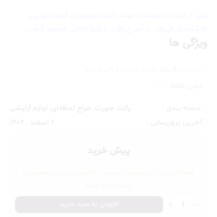
پس از ثبت درخواست، جهت تأیید موجودی و قیمت نهایی،
کارشناسان فروش در اسرع وقت با شما تماس خواهند گرفت.
ویژگی ها
دارای رنگ‌های اصلاح‌کننده و کاورکننده
پوشانندگی بالا و حرفه‌ای
دیدن ادامه ...
بافت کرمی و نرم
مناسب کاور تیرگی، لک و نواقص پوست
دسته بندی :
پالت صورت
,
حراج لحظه‌ای
,
لوازم آرایشی
فید آسان و بدون ایجاد خط
آخرین بروزرسانی :
2 اسفند , 1404
ماندگاری مناسب
ایده‌آل برای میکاپ حرفه‌ای و گریم
پیش خرید
هم اکنون در انبار موجود نیست - اما میتوانید این محصول را
پیش خرید کنید
پالت
افزودن به سبد خرید
رنگدانه