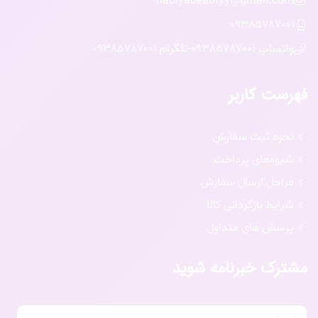
nadiyabeautyy@gmail.com
09385787001
واتساپ 09385787001
-
تلگرام 09385787001
فهرست کاربر
نحوه ثبت سفارش
شیوه‌های پرداخت
مراحل ارسال سفارش
شرایط بازگردانی کالا
پرسش های متداول
مشترک خبرنامه شوید