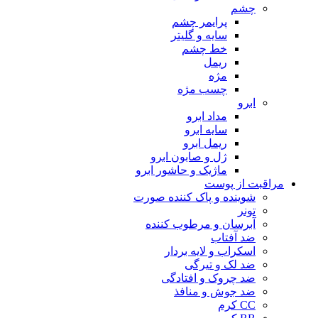
چشم
پرایمر چشم
سایه و گلیتر
خط چشم
ریمل
مژه
چسب مژه
ابرو
مداد ابرو
سایه ابرو
ریمل ابرو
ژل و صابون ابرو
ماژیک و حاشور ابرو
مراقبت از پوست
شوینده و پاک کننده صورت
تونر
آبرسان و مرطوب کننده
ضد آفتاب
اسکراب و لایه بردار
ضد لک و تیرگی
ضد چروک و افتادگی
ضد جوش و منافذ
CC کرم