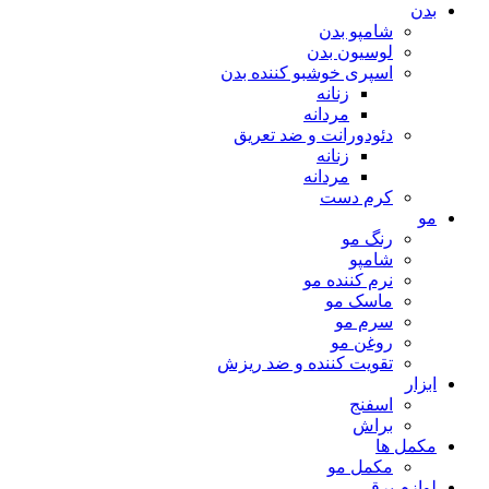
بدن
شامپو بدن
لوسیون بدن
اسپری خوشبو کننده بدن
زنانه
مردانه
دئودورانت و ضد تعریق
زنانه
مردانه
کرم دست
مو
رنگ مو
شامپو
نرم کننده مو
ماسک مو
سرم مو
روغن مو
تقویت کننده و ضد ریزش
ابزار
اسفنج
براش
مکمل ها
مکمل مو
لوازم برقی