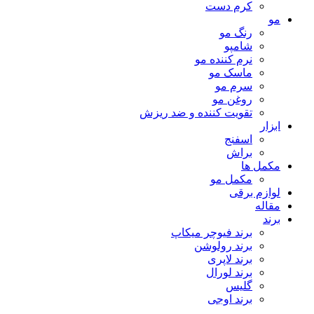
کرم دست
مو
رنگ مو
شامپو
نرم کننده مو
ماسک مو
سرم مو
روغن مو
تقویت کننده و ضد ریزش
ابزار
اسفنج
براش
مکمل ها
مکمل مو
لوازم برقی
مقاله
برند
برند فیوچر میکاپ
برند رولوشن
برند لاپری
برند لورال
گلیس
برند اوجی