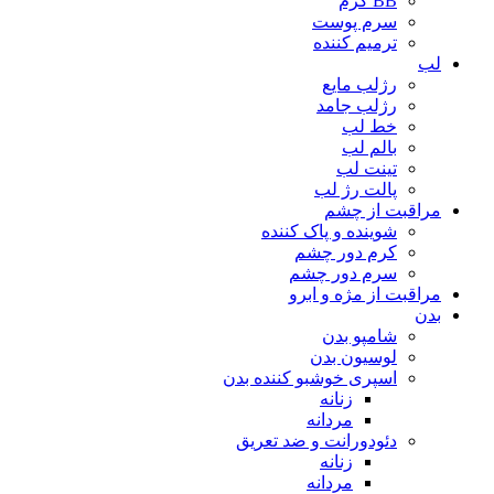
BB کرم
سرم پوست
ترمیم کننده
لب
رژلب مایع
رژلب جامد
خط لب
بالم لب
تینت لب
پالت رژ لب
مراقبت از چشم
شوینده و پاک کننده
کرم دور چشم
سرم دور چشم
مراقبت از مژه و ابرو
بدن
شامپو بدن
لوسیون بدن
اسپری خوشبو کننده بدن
زنانه
مردانه
دئودورانت و ضد تعریق
زنانه
مردانه