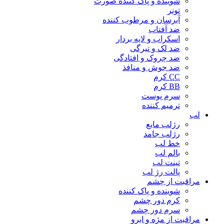
شوینده و پاک کننده صورت
تونر
آبرسان و مرطوب کننده
ضد آفتاب
اسکراب و لایه بردار
ضد لک و تیرگی
ضد چروک و افتادگی
ضد جوش و منافذ
CC کرم
BB کرم
سرم پوست
ترمیم کننده
لب
رژلب مایع
رژلب جامد
خط لب
بالم لب
تینت لب
پالت رژ لب
مراقبت از چشم
شوینده و پاک کننده
کرم دور چشم
سرم دور چشم
مراقبت از مژه و ابرو