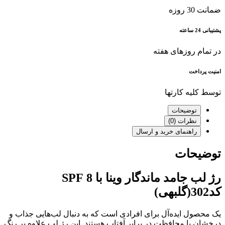
ضمانت 30 روزه
پشتیبانی 24 ساعته
در تمام روزهای هفته
امنیت پرداخت
توسط کلیه کارتها
توضیحات
نظرات (0)
راهنمای خرید و ارسال
توضیحات
رژ لب جامد ماندگار وینا با SPF 8
کد302(گلبهی)
یک محصول ایده‌آل برای افرادی است که به دنبال لب‌هایی جذاب و
درخشان با محافظت در برابر آفتاب هستند. این رژ لب علاوه بر رنگ