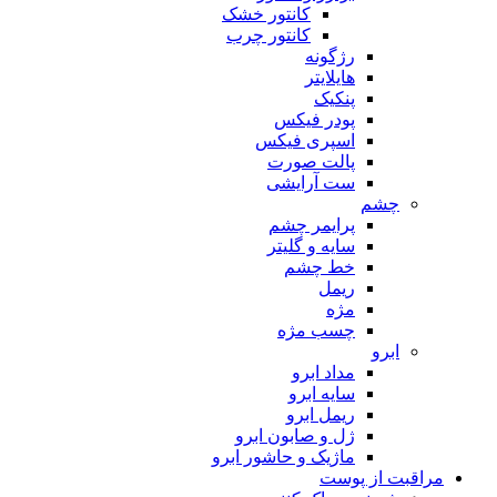
کانتور خشک
کانتور چرب
رژگونه
هایلایتر
پنکیک
پودر فیکس
اسپری فیکس
پالت صورت
ست آرایشی
چشم
پرایمر چشم
سایه و گلیتر
خط چشم
ریمل
مژه
چسب مژه
ابرو
مداد ابرو
سایه ابرو
ریمل ابرو
ژل و صابون ابرو
ماژیک و حاشور ابرو
مراقبت از پوست