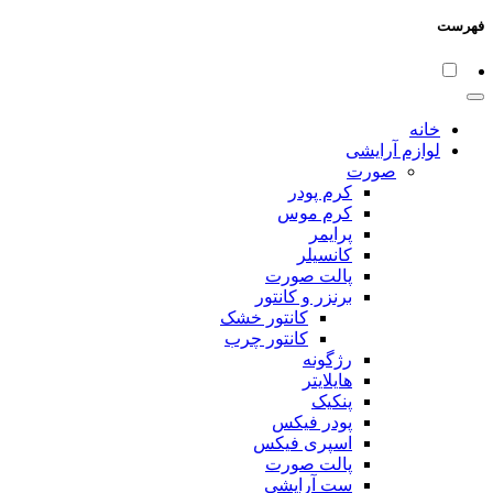
فهرست
خانه
لوازم آرایشی
صورت
کرم پودر
کرم موس
پرایمر
کانسیلر
پالت صورت
برنزر و کانتور
کانتور خشک
کانتور چرب
رژگونه
هایلایتر
پنکیک
پودر فیکس
اسپری فیکس
پالت صورت
ست آرایشی