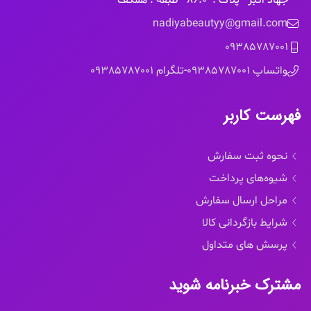
nadiyabeautyy@gmail.com
09385787001
واتساپ 09385787001
-
تلگرام 09385787001
فهرست کاربر
نحوه ثبت سفارش
شیوه‌های پرداخت
مراحل ارسال سفارش
شرایط بازگردانی کالا
پرسش های متداول
مشترک خبرنامه شوید