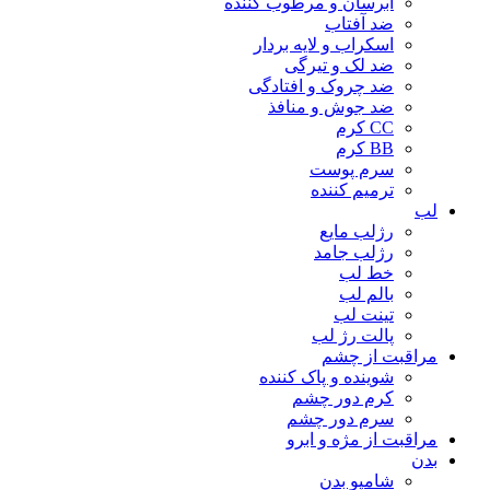
آبرسان و مرطوب کننده
ضد آفتاب
اسکراب و لایه بردار
ضد لک و تیرگی
ضد چروک و افتادگی
ضد جوش و منافذ
CC کرم
BB کرم
سرم پوست
ترمیم کننده
لب
رژلب مایع
رژلب جامد
خط لب
بالم لب
تینت لب
پالت رژ لب
مراقبت از چشم
شوینده و پاک کننده
کرم دور چشم
سرم دور چشم
مراقبت از مژه و ابرو
بدن
شامپو بدن