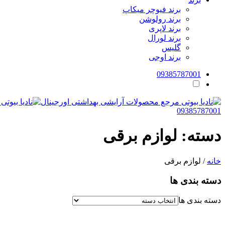
برند فیوچر میکاپ
برند رولوشن
برند لاپری
برند لورال
گلیس
برند اوجی
09385787001
09385787001
دسته:
لوازم برقی
خانه
/ لوازم برقی
دسته بندی ها
دسته بندی ها