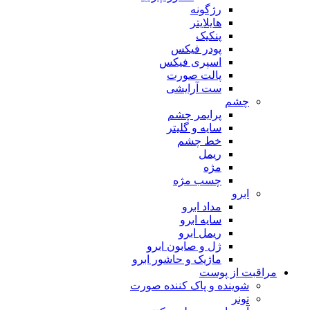
رژگونه
هایلایتر
پنکیک
پودر فیکس
اسپری فیکس
پالت صورت
ست آرایشی
چشم
پرایمر چشم
سایه و گلیتر
خط چشم
ریمل
مژه
چسب مژه
ابرو
مداد ابرو
سایه ابرو
ریمل ابرو
ژل و صابون ابرو
ماژیک و حاشور ابرو
مراقبت از پوست
شوینده و پاک کننده صورت
تونر