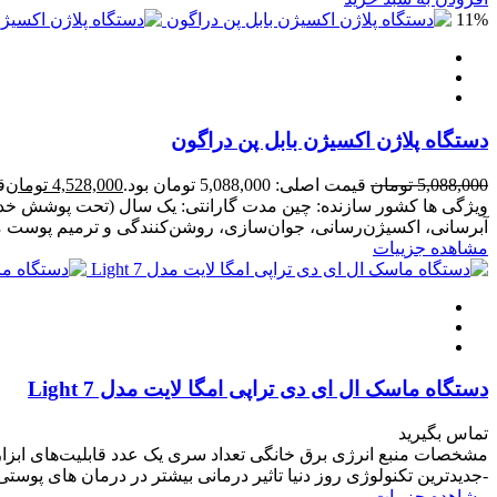
11%
دستگاه پلاژن اکسیژن بابل پن دراگون
5,088,000
تومان
قیمت اصلی: 5,088,000 تومان بود.
4,528,000
تومان
قی
ویژگی ها کشور سازنده: چین مدت گارانتی: یک سال (تحت پوشش خدمات 
آبرسانی، اکسیژن‌رسانی، جوان‌سازی، روشن‌کنندگی و ترمیم پوست 
مشاهده جزییات
دستگاه ماسک ال ای دی تراپی امگا لایت مدل 7 Light
تماس بگیرید
مشخصات منبع انرژی برق خانگی تعداد سری یک عدد قابلیت‌های ابزا
-جدیدترین تکنولوژی روز دنیا تاثیر درمانی بیشتر در درمان های پوستی -ماسک LED کلکسیونی از تجهیزات مورد نیاز جهت 
مشاهده جزییات