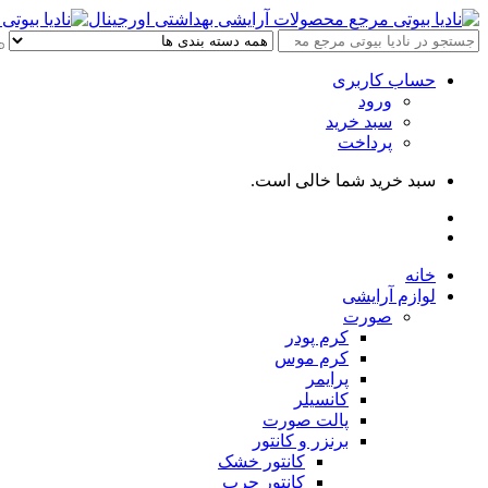
حساب کاربری
ورود
سبد خرید
پرداخت
سبد خرید شما خالی است.
خانه
لوازم آرایشی
صورت
کرم پودر
کرم موس
پرایمر
کانسیلر
پالت صورت
برنزر و کانتور
کانتور خشک
کانتور چرب