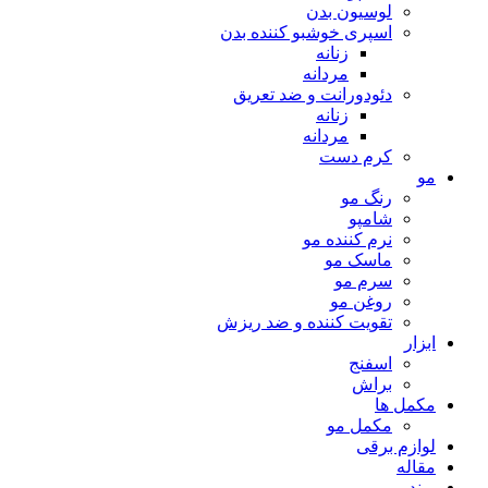
لوسیون بدن
اسپری خوشبو کننده بدن
زنانه
مردانه
دئودورانت و ضد تعریق
زنانه
مردانه
کرم دست
مو
رنگ مو
شامپو
نرم کننده مو
ماسک مو
سرم مو
روغن مو
تقویت کننده و ضد ریزش
ابزار
اسفنج
براش
مکمل ها
مکمل مو
لوازم برقی
مقاله
برند