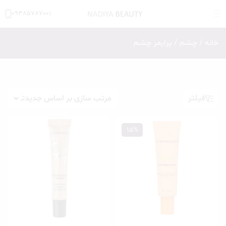
09385787001
خانه
/
چشم
/ پرایمر چشم
فیلتر
15%