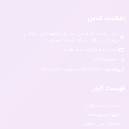
اطلاعات تماس
تهران - جنت آباد جنوبی - خیابان مجاهد کبیر - خیابان
جهاد اکبر - پلاک : -86.0 - طبقه : همکف
nadiyabeautyy@gmail.com
09385787001
واتساپ 09385787001
-
تلگرام 09385787001
فهرست کاربر
نحوه ثبت سفارش
شیوه‌های پرداخت
مراحل ارسال سفارش