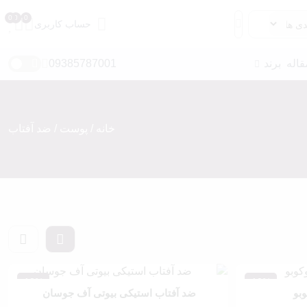
حساب کاربری
قاله
برند
09385787001
خانه
/
پوست
/ ضد آفتاب
مداد ابرو
سایه ابرو
ریمل ابرو
ژل و صابون ابرو
ماژیک و حاشور ابرو
12%
10%
بو
ضد آفتاب استیکی بیوتی آف جوسان