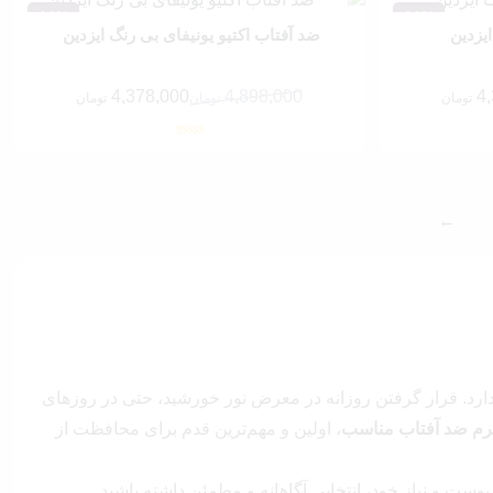
11%
11%
یزدین
ضد آفتاب اکتیو یونیفای بی رنگ ایزدین
4,378,000
4,898,000
4
تومان
تومان
تومان
قیمت
قیمت
فعلی:
اصلی:
4,378,000 تومان.
4,898,000 تومان
بود.
←
. قرار گرفتن روزانه در معرض نور خورشید، حتی در روزهای
رم ضد آفتاب مناسب
، اولین و مهم‌ترین قدم برای محافظت از
پوست و نیاز خود، انتخابی آگاهانه و مطمئن داشته باشید.