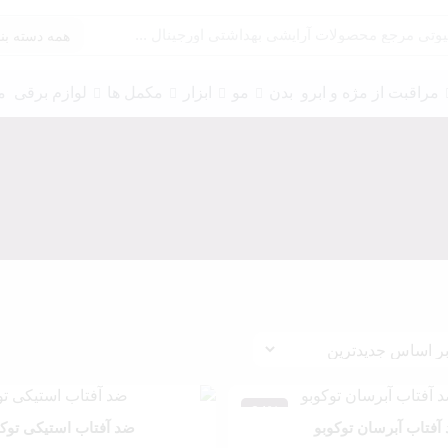
مراقبت از مژه و ابرو
بدن
مو
ابزار
مکمل ها
لوازم برقی
م
پرایمر چشم
سایه و گلیتر
خط چشم
ریمل
مژه
چسب مژه
24%
آفتاب آبرسان توکوبو
ضد آفتاب استیکی توکو