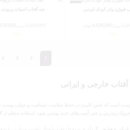
5%
 فیوژن واتر کودک ایزدین
ضد آفتاب اسپات پریونت ا
,378,000
4,898,000
4,628,000
4,8
تومان
تومان
تومان
قیمت
قیمت
فعلی:
اصلی:
تومان.
4,848,000 تومان
4,378,000 تومان.
4,898,000 تومان
بود.
4
3
2
1
آفتاب خارجی و ایرانی
وست است که نقش کلیدی در حفظ سلامت، شفافیت و جوانی پوست دارد
ین‌وچروک زودرس و حتی آسیب‌های جدی پوستی شود. استفاده منظم از
ک
 ایرانی و خارجی
گردآوری شده تا بتوانید با خیال راحت، متناسب با نوع 