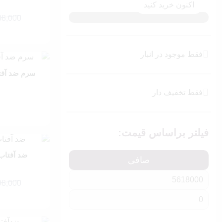
اکنون خرید کنید
پودر فیکس
88,000
اسپری فیکس
قیمت
قیمت
پالت صورت
فعلی:
اصلی:
ست آرایشی
2,108,000 
فقط موجود در انبار
بود.
سرم ضد آفت
فقط تخفیف دار
فیلتر براساس قیمت:
ضد آفتاب ا
صافی
98,000
قیمت
قیمت
فعلی:
اصلی:
1,908,000 
حداقل
حداكثر
بود.