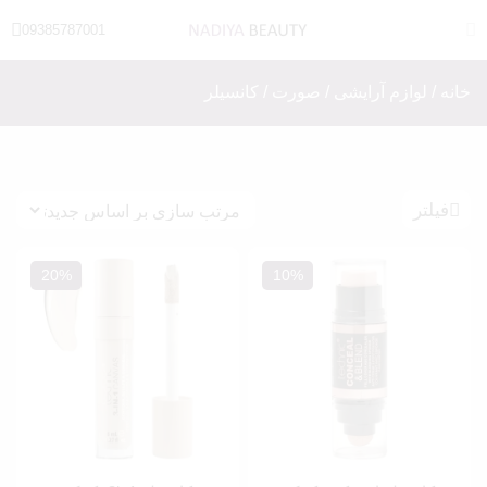
09385787001
خانه
/
لوازم آرایشی
/
صورت
/ کانسیلر
فیلتر
20%
10%